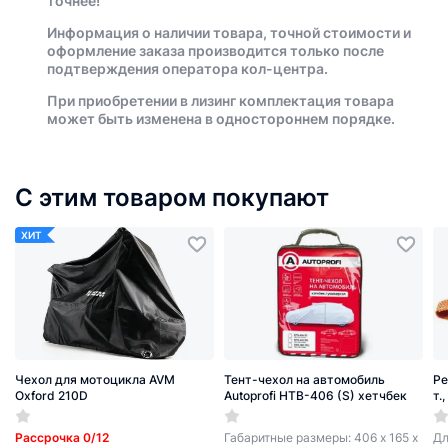
точнее!
Информация о наличии товара, точной стоимости и
оформление заказа производится только после
подтверждения оператора кол-центра.
При приобретении в лизинг комплектация товара
может быть изменена в одностороннем порядке.
С этим товаром покупают
ХИТ
Чехол для мотоцикла AVM
Тент-чехол на автомобиль
Ре
Oxford 210D
Autoprofi HTB-406 (S) хетчбек
т.
Рассрочка 0/12
Габаритные размеры: 406 х 165 х
Дл