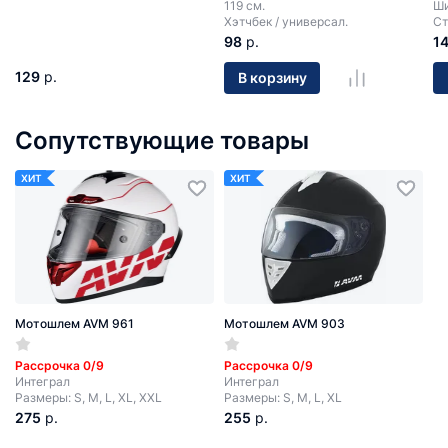
119 см.
Ши
Хэтчбек / универсал.
Ст
98
р.
1
129
р.
В корзину
Сопутствующие товары
ХИТ
ХИТ
Мотошлем AVM 961
Мотошлем AVM 903
Рассрочка 0/9
Рассрочка 0/9
Интеграл
Интеграл
Размеры: S, M, L, XL, XXL
Размеры: S, M, L, XL
275
р.
255
р.