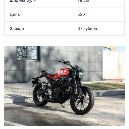
Ширина руля
79 см
Цепь
520
Звезда
37 зубьев