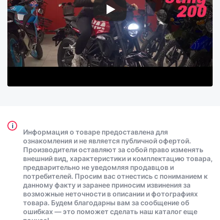
i
Информация о товаре предоставлена для
ознакомления и не является публичной офертой.
Производители оставляют за собой право изменять
внешний вид, характеристики и комплектацию товара,
предварительно не уведомляя продавцов и
потребителей. Просим вас отнестись с пониманием к
данному факту и заранее приносим извинения за
возможные неточности в описании и фотографиях
товара. Будем благодарны вам за сообщение об
ошибках — это поможет сделать наш каталог еще