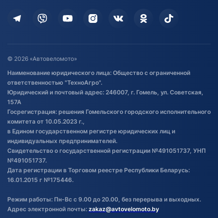
Кредит и рассрочка
Дополнительные услуги
Гарантия и возврат
Оставить отзыв
Договор публичной оферты
© 2026 «Автовеломото»
Правила публикации отзывов о
Наименование юридического лица: Общество с ограниченной
товаре
ответственностью "ТехноАгро".
Обработка файлов cookie
Юридический и почтовый адрес: 246007, г. Гомель, ул. Советская,
Постановка транспорта на учет
157А
Госрегистрация: решения Гомельского городского исполнительного
Обновления в ЭПТС 2024
комитета от 10.05.2023 г.,
в Едином государственном регистре юридических лиц и
индивидуальных предпринимателей.
Свидетельство о государственной регистрации №491051737, УНП
№491051737.
Дата регистрации в Торговом реестре Республики Беларусь:
16.01.2015 г №175446.
Режим работы: Пн-Вс с 9.00 до 20.00, без перерыва и выходных.
Адрес электронной почты:
zakaz@avtovelomoto.by