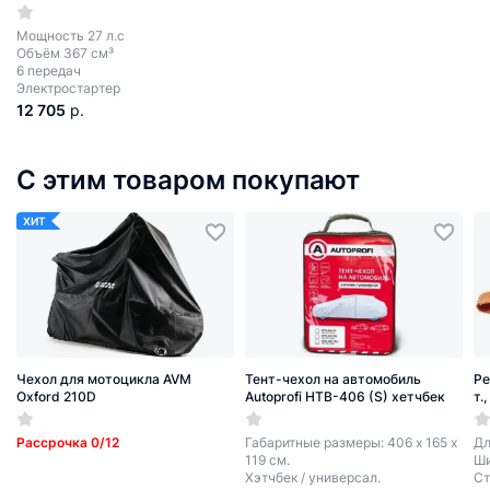
Мощность 27 л.с
Объём 367 см³
6 передач
Электростартер
12 705
р.
С этим товаром покупают
ХИТ
Чехол для мотоцикла AVM
Тент-чехол на автомобиль
Ре
Oxford 210D
Autoprofi HTB-406 (S) хетчбек
т.
Рассрочка 0/12
Габаритные размеры: 406 х 165 х
Дл
119 см.
Ши
Хэтчбек / универсал.
Ст