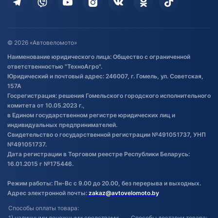
Дополнительные услуги
Гарантия и возврат
Оставить отзыв
Договор публичной оферты
© 2026 «Автовеломото»
Правила публикации отзывов о
Наименование юридического лица: Общество с ограниченной
товаре
ответственностью "ТехноАгро".
Обработка файлов cookie
Юридический и почтовый адрес: 246007, г. Гомель, ул. Советская,
Постановка транспорта на учет
157А
Госрегистрация: решения Гомельского городского исполнительного
Обновления в ЭПТС 2024
комитета от 10.05.2023 г.,
в Едином государственном регистре юридических лиц и
индивидуальных предпринимателей.
Свидетельство о государственной регистрации №491051737, УНП
№491051737.
Дата регистрации в Торговом реестре Республики Беларусь:
16.01.2015 г №175446.
Режим работы: Пн-Вс с 9.00 до 20.00, без перерыва и выходных.
Адрес электронной почты:
zakaz@avtovelomoto.by
Способы оплаты товара:
1) наличными денежными средствами
Способы доставки товара: