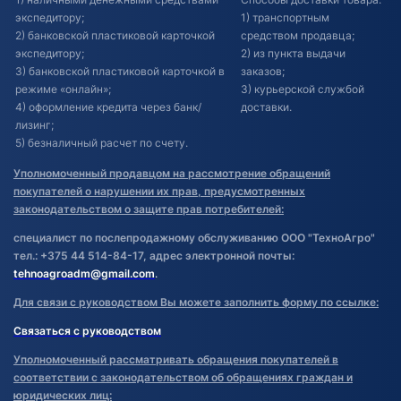
экспедитору;
1) транспортным
2) банковской пластиковой карточкой
средством продавца;
экспедитору;
2) из пункта выдачи
3) банковской пластиковой карточкой в
заказов;
режиме «онлайн»;
3) курьерской службой
4) оформление кредита через банк/
доставки.
лизинг;
5) безналичный расчет по счету.
Уполномоченный продавцом на рассмотрение обращений
покупателей о нарушении их прав, предусмотренных
законодательством о защите прав потребителей:
специалист по послепродажному обслуживанию ООО "ТехноАгро"
тел.: +375 44 514-84-17, адрес электронной почты:
tehnoagroadm@gmail.com
.
Для связи с руководством Вы можете заполнить форму по ссылке:
Связаться с руководством
Уполномоченный рассматривать обращения покупателей в
соответствии с законодательством об обращениях граждан и
юридических лиц: