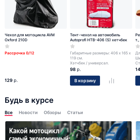
Чехол для мотоцикла AVM
Тент-чехол на автомобиль
Ре
Oxford 210D
Autoprofi HTB-406 (S) хетчбек
т.
Рассрочка 0/12
Габаритные размеры: 406 х 165 х
Дл
119 см.
Ши
Хэтчбек / универсал.
Ст
98
р.
1
129
р.
В корзину
Будь в курсе
Все
Новости
Обзоры
Статьи