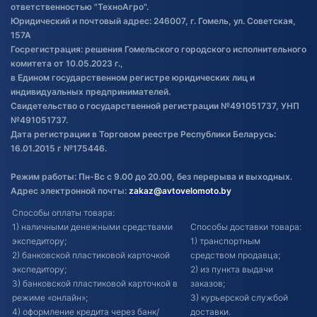
товаре
ответственностью "ТехноАгро".
Обработка файлов cookie
Юридический и почтовый адрес: 246007, г. Гомель, ул. Советская,
Постановка транспорта на учет
157А
Госрегистрация: решения Гомельского городского исполнительного
Обновления в ЭПТС 2024
комитета от 10.05.2023 г.,
в Едином государственном регистре юридических лиц и
индивидуальных предпринимателей.
Свидетельство о государственной регистрации №491051737, УНП
№491051737.
Дата регистрации в Торговом реестре Республики Беларусь:
16.01.2015 г №175446.
Режим работы: Пн-Вс с 9.00 до 20.00, без перерыва и выходных.
Адрес электронной почты:
zakaz@avtovelomoto.by
Способы оплаты товара:
1) наличными денежными средствами
Способы доставки товара:
экспедитору;
1) транспортным
2) банковской пластиковой карточкой
средством продавца;
экспедитору;
2) из пункта выдачи
3) банковской пластиковой карточкой в
заказов;
режиме «онлайн»;
3) курьерской службой
4) оформление кредита через банк/
доставки.