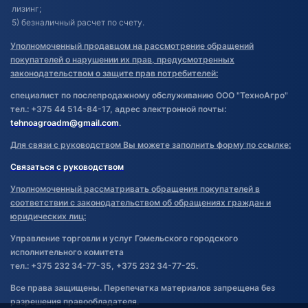
лизинг;
5) безналичный расчет по счету.
Уполномоченный продавцом на рассмотрение обращений
покупателей о нарушении их прав, предусмотренных
законодательством о защите прав потребителей:
специалист по послепродажному обслуживанию ООО "ТехноАгро"
тел.: +375 44 514-84-17, адрес электронной почты:
tehnoagroadm@gmail.com
.
Для связи с руководством Вы можете заполнить форму по ссылке:
Связаться с руководством
Уполномоченный рассматривать обращения покупателей в
соответствии с законодательством об обращениях граждан и
юридических лиц:
Управление торговли и услуг Гомельского городского
исполнительного комитета
тел.: +375 232 34-77-35, +375 232 34-77-25.
Все права защищены. Перепечатка материалов запрещена без
разрешения правообладателя.