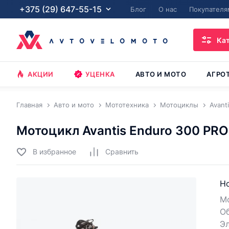
+375 (29) 647-55-15
Блог
О нас
Покупателя
Ка
АКЦИИ
УЦЕНКА
АВТО И МОТО
АГРО
Главная
Авто и мото
Мототехника
Мотоциклы
Avant
Мотоцикл Avantis Enduro 300 PRO
В избранное
Cравнить
Но
Мо
О
Э