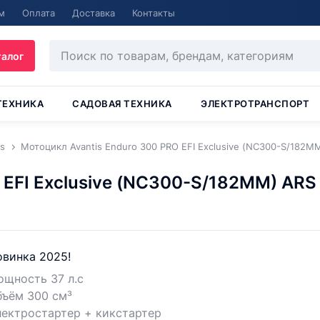
м
Оплата
Доставка
Контакты
талог
ТЕХНИКА
САДОВАЯ ТЕХНИКА
ЭЛЕКТРОТРАНСПОРТ
is
Мотоцикл Avantis Enduro 300 PRO EFI Exclusive (NC300-S/182M
 EFI Exclusive (NC300-S/182MM) ARS
винка 2025!
щность 37 л.с
бъём 300 см³
лектростартер + кикстартер