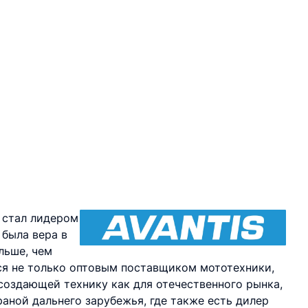
 стал лидером
 была вера в
льше, чем
тся не только оптовым поставщиком мототехники,
создающей технику как для отечественного рынка,
раной дальнего зарубежья, где также есть дилер