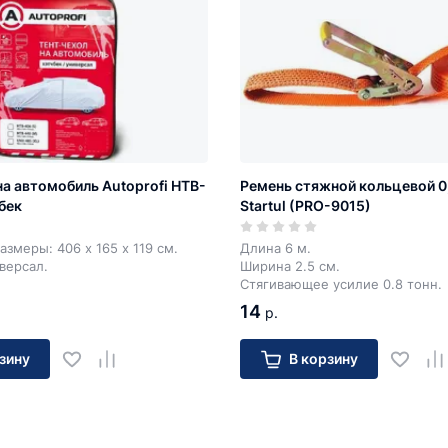
на автомобиль Autoprofi HTB-
Ремень стяжной кольцевой 0,8
бек
Startul (PRO-9015)
азмеры: 406 х 165 х 119 см.
Длина 6 м.
иверсал.
Ширина 2.5 см.
Стягивающее усилие 0.8 тонн.
14
р.
зину
В корзину