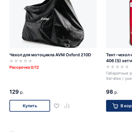
Чехол для мотоцикла AVM Oxford 210D
Тент-чехол 
406 (S) хетч
Рассрочка 0/12
Габаритные р
Хэтчбек / ун
129
98
р.
р.
Купить
В кор