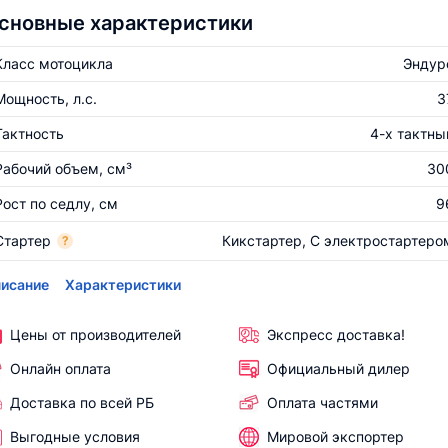
сновные характеристики
Класс мотоцикла
Эндур
Мощность, л.с.
3
Тактность
4-х тактны
Рабочий объем, см³
30
Рост по седлу, см
9
Стартер
Кикстартер, С электростартеро
?
исание
Характеристики
Цены от производителей
Экспресс доставка!
Онлайн оплата
Официальный дилер
Доставка по всей РБ
Оплата частями
Выгодные условия
Мировой экспортер