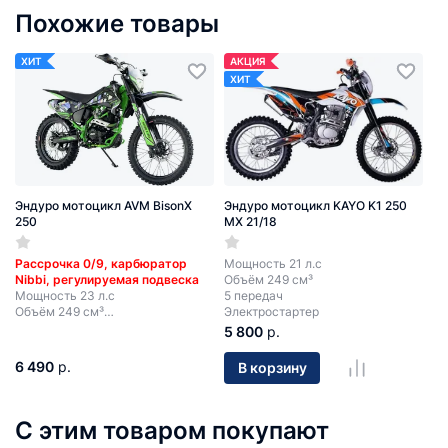
Похожие товары
ХИТ
АКЦИЯ
ХИТ
Эндуро мотоцикл AVM BisonX
Эндуро мотоцикл KAYO K1 250
250
MX 21/18
Рассрочка 0/9, карбюратор
Мощность 21 л.с
Nibbi, регулируемая подвеска
Объём 249 см³
Мощность 23 л.с
5 передач
Объём 249 см³
Электростартер
5 передач
5 800
р.
Электростартер + кик-стартер
6 490
р.
В корзину
С этим товаром покупают