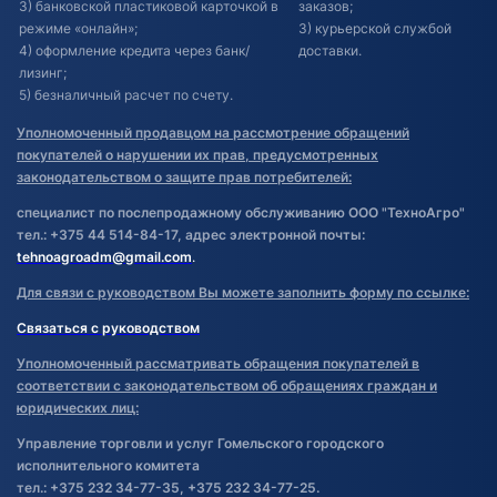
3) банковской пластиковой карточкой в
заказов;
режиме «онлайн»;
3) курьерской службой
4) оформление кредита через банк/
доставки.
лизинг;
5) безналичный расчет по счету.
Уполномоченный продавцом на рассмотрение обращений
покупателей о нарушении их прав, предусмотренных
законодательством о защите прав потребителей:
специалист по послепродажному обслуживанию ООО "ТехноАгро"
тел.: +375 44 514-84-17, адрес электронной почты:
tehnoagroadm@gmail.com
.
Для связи с руководством Вы можете заполнить форму по ссылке:
Связаться с руководством
Уполномоченный рассматривать обращения покупателей в
соответствии с законодательством об обращениях граждан и
юридических лиц:
Управление торговли и услуг Гомельского городского
исполнительного комитета
тел.: +375 232 34-77-35, +375 232 34-77-25.