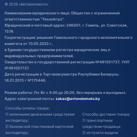
Договор публичной оферты
© 2026 «Автовеломото»
Правила публикации отзывов о
Наименование юридического лица: Общество с ограниченной
товаре
ответственностью "ТехноАгро".
Обработка файлов cookie
Юридический и почтовый адрес: 246007, г. Гомель, ул. Советская,
Постановка транспорта на учет
157А
Госрегистрация: решения Гомельского городского исполнительного
Обновления в ЭПТС 2024
комитета от 10.05.2023 г.,
в Едином государственном регистре юридических лиц и
индивидуальных предпринимателей.
Свидетельство о государственной регистрации №491051737, УНП
№491051737.
Дата регистрации в Торговом реестре Республики Беларусь:
16.01.2015 г №175446.
Режим работы: Пн-Вс с 9.00 до 20.00, без перерыва и выходных.
Адрес электронной почты:
zakaz@avtovelomoto.by
Способы оплаты товара:
1) наличными денежными средствами
Способы доставки товара:
экспедитору;
1) транспортным
2) банковской пластиковой карточкой
средством продавца;
экспедитору;
2) из пункта выдачи