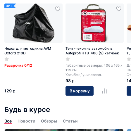
ХИТ
Чехол для мотоцикла AVM
Тент-чехол на автомобиль
Ре
Oxford 210D
Autoprofi HTB-406 (S) хетчбек
т.
Рассрочка 0/12
Габаритные размеры: 406 х 165 х
Дл
119 см.
Ши
Хэтчбек / универсал.
Ст
98
р.
1
129
р.
В корзину
Будь в курсе
Все
Новости
Обзоры
Статьи