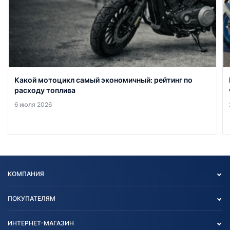
Какой мотоцикл самый экономичный: рейтинг по
расходу топлива
6 июля 2026
КОМПАНИЯ
Опт
ПОКУПАТЕЛЯМ
О нас
Контакты
Политика конфиденциальности
ИНТЕРНЕТ-МАГАЗИН
Тест-драйв
Отзыв согласия обработки