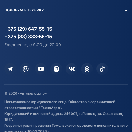
Вакансии
персональных данных
Авто и Мото
ПОДОБРАТЬ ТЕХНИКУ
Блог
Согласие на обработку
Агротехника
Партнерам
персональных данных
Огород и дача
Мототехника
Карта сайта
Информация до получения
Водный транспорт
Агротехника
+375 (29) 647-55-15
согласия на обработку
Электротранспорт
Электротранспорт
+375 (33) 333-55-15
персональных данных
Активный отдых и спорт
Лодочные моторные
Ежедневно, с 9:00 до 20:00
Доставка
Здоровье
Оплата
Для дома
Кредит и рассрочка
Дополнительные услуги
Гарантия и возврат
Оставить отзыв
Договор публичной оферты
© 2026 «Автовеломото»
Правила публикации отзывов о
Наименование юридического лица: Общество с ограниченной
товаре
ответственностью "ТехноАгро".
Обработка файлов cookie
Юридический и почтовый адрес: 246007, г. Гомель, ул. Советская,
Постановка транспорта на учет
157А
Госрегистрация: решения Гомельского городского исполнительного
Обновления в ЭПТС 2024
комитета от 10.05.2023 г.,