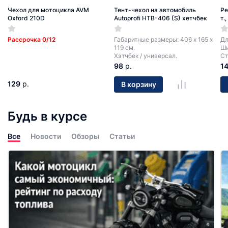
Чехол для мотоцикла AVM
Тент-чехол на автомобиль
Ре
Oxford 210D
Autoprofi HTB-406 (S) хетчбек
т.
Рассрочка 0/12
Габаритные размеры: 406 х 165 х
Дл
119 см.
Ши
Хэтчбек / универсал.
Ст
98
р.
1
129
р.
В корзину
Будь в курсе
Все
Новости
Обзоры
Статьи