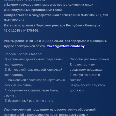
в Едином государственном регистре юридических лиц и
индивидуальных предпринимателей.
Свидетельство о государственной регистрации №491051737, УНП
№491051737.
Дата регистрации в Торговом реестре Республики Беларусь:
16.01.2015 г №175446.
Режим работы: Пн-Вс с 9.00 до 20.00, без перерыва и выходных.
Адрес электронной почты:
zakaz@avtovelomoto.by
Способы оплаты товара:
1) наличными денежными средствами
Способы доставки товара:
экспедитору;
1) транспортным
2) банковской пластиковой карточкой
средством продавца;
экспедитору;
2) из пункта выдачи
3) банковской пластиковой карточкой в
заказов;
режиме «онлайн»;
3) курьерской службой
4) оформление кредита через банк/
доставки.
лизинг;
5) безналичный расчет по счету.
Уполномоченный продавцом на рассмотрение обращений
покупателей о нарушении их прав, предусмотренных