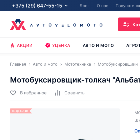
+375 (29) 647-55-15
Блог
О нас
Покупателя
Ка
АКЦИИ
УЦЕНКА
АВТО И МОТО
АГРО
Главная
Авто и мото
Мототехника
Мотобуксировщики
Мотобуксировщик-толкач "Альбат
В избранное
Cравнить
ПОДАРОК
мо
ш
Оп