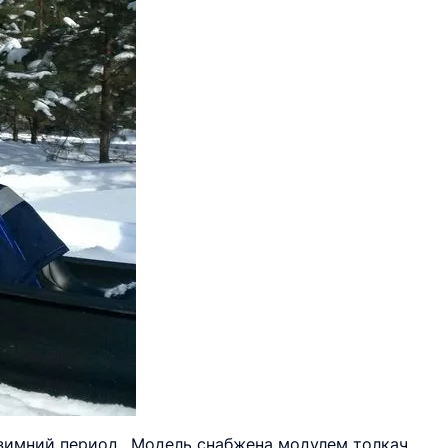
зимний период.. Модель снабжена модулем толкач,