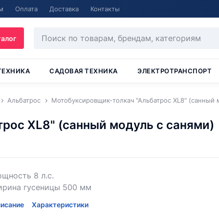
м
Оплата
Доставка
Контакты
талог
ТЕХНИКА
САДОВАЯ ТЕХНИКА
ЭЛЕКТРОТРАНСПОРТ
Альбатрос
Мотобуксировщик-толкач "Альбатрос XL8" (санный 
рос XL8" (санный модуль с санями)
щность 8 л.с.
ирина гусеницы 500 мм
исание
Характеристики