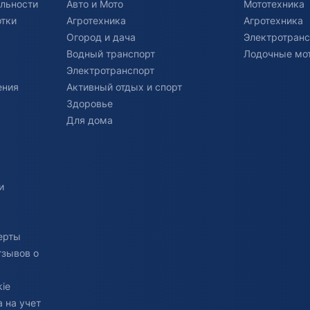
льности
Авто и Мото
Мототехника
отки
Агротехника
Агротехника
Огород и дача
Электротранс
Водный транспорт
Лодочные мо
Электротранспорт
ения
Активный отдых и спорт
Здоровье
Для дома
и
ерты
тзывов о
ie
 на учет