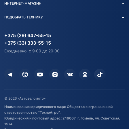
ИНТЕРНЕТ-МАГАЗИН
Тест-драйв
Отзыв согласия обработки
Вакансии
персональных данных
Авто и Мото
ПОДОБРАТЬ ТЕХНИКУ
Блог
Согласие на обработку
Агротехника
Партнерам
персональных данных
Огород и дача
Мототехника
Карта сайта
Информация до получения
Водный транспорт
Агротехника
+375 (29) 647-55-15
согласия на обработку
Электротранспорт
Электротранспорт
+375 (33) 333-55-15
персональных данных
Активный отдых и спорт
Лодочные моторные
Ежедневно, с 9:00 до 20:00
Доставка
Здоровье
Оплата
Для дома
Кредит и рассрочка
Дополнительные услуги
Гарантия и возврат
Оставить отзыв
Договор публичной оферты
© 2026 «Автовеломото»
Правила публикации отзывов о
Наименование юридического лица: Общество с ограниченной
товаре
ответственностью "ТехноАгро".
Обработка файлов cookie
Юридический и почтовый адрес: 246007, г. Гомель, ул. Советская,
Постановка транспорта на учет
157А