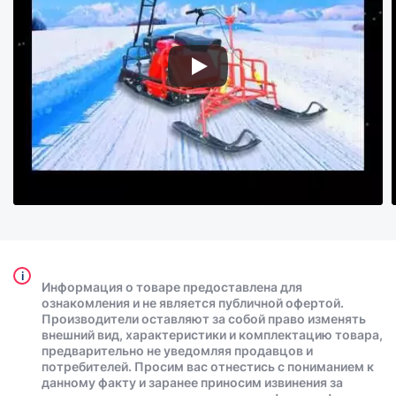
i
Информация о товаре предоставлена для
ознакомления и не является публичной офертой.
Производители оставляют за собой право изменять
внешний вид, характеристики и комплектацию товара,
предварительно не уведомляя продавцов и
потребителей. Просим вас отнестись с пониманием к
данному факту и заранее приносим извинения за