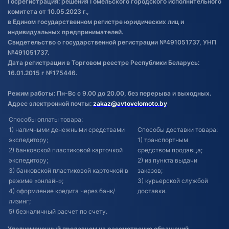
Госрегистрация: решения Гомельского городского исполнительного
Обновления в ЭПТС 2024
комитета от 10.05.2023 г.,
в Едином государственном регистре юридических лиц и
индивидуальных предпринимателей.
Свидетельство о государственной регистрации №491051737, УНП
№491051737.
Дата регистрации в Торговом реестре Республики Беларусь:
16.01.2015 г №175446.
Режим работы: Пн-Вс с 9.00 до 20.00, без перерыва и выходных.
Адрес электронной почты:
zakaz@avtovelomoto.by
Способы оплаты товара:
1) наличными денежными средствами
Способы доставки товара:
экспедитору;
1) транспортным
2) банковской пластиковой карточкой
средством продавца;
экспедитору;
2) из пункта выдачи
3) банковской пластиковой карточкой в
заказов;
режиме «онлайн»;
3) курьерской службой
4) оформление кредита через банк/
доставки.
лизинг;
5) безналичный расчет по счету.
Уполномоченный продавцом на рассмотрение обращений