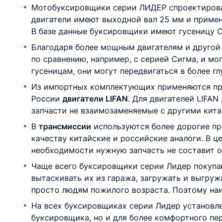
Мотобуксировщики серии ЛИДЕР спроектиров
двигатели имеют выходной вал 25 мм и примен
В базе данные буксировщики имеют гусеницу C
Благодаря более мощным двигателям и друго
по сравнению, например, с серией Сигма, и мо
гусеницам, они могут передвигаться в более гл
Из импортных комплектующих применяются про
России
двигатели LIFAN
. Для двигателей LIFAN
запчасти не взаимозаменяемые с другими кита
В
трансмиссии
используются более дорогие при
качеству китайские и российские аналоги. В 
необходимости нужную запчасть не составит о
Чаще всего буксировщики серии Лидер покуп
вытаскивать их из гаража, загружать и выгружа
просто людям пожилого возраста. Поэтому наи
На всех буксировщиках серии Лидер установл
буксировщика, но и для более комфортного пе