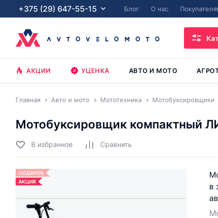
+375 (29) 647-55-15
Блог
О нас
Покупателя
Ка
АКЦИИ
УЦЕНКА
АВТО И МОТО
АГРО
Главная
Авто и мото
Мототехника
Мотобуксировщики
Мотобуксировщик компактный Л
В избранное
Cравнить
ПОДАРОК
Мо
АКЦИЯ
в 
а
Мо