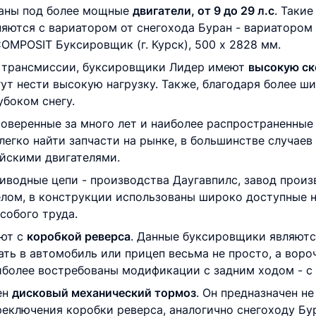
аны под более мощные
двигатели, от 9 до 29 л.с
. Такие
яются с вариатором от снегохода Буран - вариатором
OMPOSIT Буксировщик (г. Курск), 500 х 2828 мм.
й трансмиссии, буксировщики Лидер имеют
высокую ск
гут нести высокую нагрузку. Также, благодаря более ш
убоком снегу.
веренные за много лет и наиболее распространенные
 легко найти запчасти на рынке, в большинстве случаев
йскими двигателями.
водные цепи - производства Даугавпилс, завод произв
целом, в конструкции использованы широко доступные 
собого труда.
ают с
коробкой реверса
. Данные буксировщики являютс
ть в автомобиль или прицеп весьма не просто, а вороч
более востребованы модификации с задним ходом - с 
ен
дисковый механический тормоз
. Он предназначен н
реключения коробки реверса, аналогично снегоходу Бу