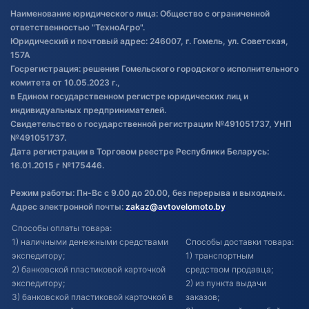
Правила публикации отзывов о
Наименование юридического лица: Общество с ограниченной
товаре
ответственностью "ТехноАгро".
Обработка файлов cookie
Юридический и почтовый адрес: 246007, г. Гомель, ул. Советская,
Постановка транспорта на учет
157А
Госрегистрация: решения Гомельского городского исполнительного
Обновления в ЭПТС 2024
комитета от 10.05.2023 г.,
в Едином государственном регистре юридических лиц и
индивидуальных предпринимателей.
Свидетельство о государственной регистрации №491051737, УНП
№491051737.
Дата регистрации в Торговом реестре Республики Беларусь:
16.01.2015 г №175446.
Режим работы: Пн-Вс с 9.00 до 20.00, без перерыва и выходных.
Адрес электронной почты:
zakaz@avtovelomoto.by
Способы оплаты товара:
1) наличными денежными средствами
Способы доставки товара:
экспедитору;
1) транспортным
2) банковской пластиковой карточкой
средством продавца;
экспедитору;
2) из пункта выдачи
3) банковской пластиковой карточкой в
заказов;