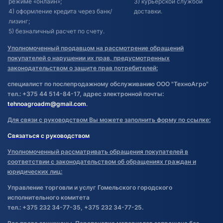
режиме «онлайн»;
3) курьерской службой
4) оформление кредита через банк/
доставки.
лизинг;
5) безналичный расчет по счету.
Уполномоченный продавцом на рассмотрение обращений
покупателей о нарушении их прав, предусмотренных
законодательством о защите прав потребителей:
специалист по послепродажному обслуживанию ООО "ТехноАгро"
тел.: +375 44 514-84-17, адрес электронной почты:
tehnoagroadm@gmail.com
.
Для связи с руководством Вы можете заполнить форму по ссылке:
Связаться с руководством
Уполномоченный рассматривать обращения покупателей в
соответствии с законодательством об обращениях граждан и
юридических лиц:
Управление торговли и услуг Гомельского городского
исполнительного комитета
тел.: +375 232 34-77-35, +375 232 34-77-25.