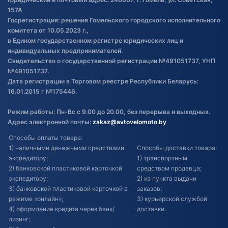
Постановка транспорта на учет
157А
Госрегистрация: решения Гомельского городского исполнительного
Обновления в ЭПТС 2024
комитета от 10.05.2023 г.,
в Едином государственном регистре юридических лиц и
индивидуальных предпринимателей.
Свидетельство о государственной регистрации №491051737, УНП
№491051737.
Дата регистрации в Торговом реестре Республики Беларусь:
16.01.2015 г №175446.
Режим работы: Пн-Вс с 9.00 до 20.00, без перерыва и выходных.
Адрес электронной почты:
zakaz@avtovelomoto.by
Способы оплаты товара:
1) наличными денежными средствами
Способы доставки товара:
экспедитору;
1) транспортным
2) банковской пластиковой карточкой
средством продавца;
экспедитору;
2) из пункта выдачи
3) банковской пластиковой карточкой в
заказов;
режиме «онлайн»;
3) курьерской службой
4) оформление кредита через банк/
доставки.
лизинг;