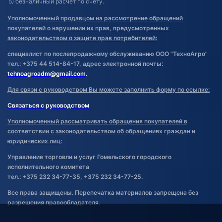
5) безналичный расчет по счету.
Уполномоченный продавцом на рассмотрение обращений
покупателей о нарушении их прав, предусмотренных
законодательством о защите прав потребителей:
специалист по послепродажному обслуживанию ООО "ТехноАгро"
тел.: +375 44 514-84-17, адрес электронной почты:
tehnoagroadm@gmail.com
.
Для связи с руководством Вы можете заполнить форму по ссылке:
Связаться с руководством
Уполномоченный рассматривать обращения покупателей в
соответствии с законодательством об обращениях граждан и
юридических лиц:
Управление торговли и услуг Гомельского городского
исполнительного комитета
тел.: +375 232 34-77-35, +375 232 34-77-25.
Все права защищены. Перепечатка материалов запрещена без
разрешения правообладателя.