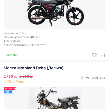
Мощность 6.5 л.с.
Объем двигателя: 48 см³.
4 передачи,
электростартер / кик-стартер
В наличии
Мопед Motoland Delta (Дельта)
2 780
р.
3 058
р.
Нет отзывов
от 78 р./мес.
АКЦИЯ
ХИТ