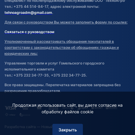
специалист по послепродажному обслуживанию ООО "ТехноАгро"
тел.: +375 44 514-84-17, адрес электронной почты:
tehnoagroadm@gmail.com
.
Для связи с руководством Вы можете заполнить форму по ссылке:
Связаться с руководством
Уполномоченный рассматривать обращения покупателей в
соответствии с законодательством об обращениях граждан и
юридических лиц:
Управление торговли и услуг Гомельского городского
исполнительного комитета
тел.: +375 232 34-77-35, +375 232 34-77-25.
Все права защищены. Перепечатка материалов запрещена без
разрешения правообладателя.
Продолжая использовать сайт, вы даете согласие на
обработку файлов cookie
Разработка сайта
— Новый Сайт
Закрыть
Фильтр