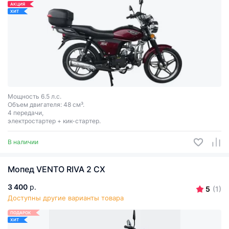
АКЦИЯ
ХИТ
Мощность 6.5 л.с.
Объем двигателя: 48 см³.
4 передачи,
электростартер + кик-стартер.
В наличии
Мопед VENTO RIVA 2 CX
3 400
р.
5
(1)
Доступны другие варианты товара
ПОДАРОК
ХИТ