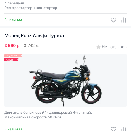
4 передачи
Электростартер + кик-стартер
В наличии
Мопед Roliz Альфа Турист
3 560
р.
3 742
р.
Нет отзывов
ПОДАРОК
АКЦИЯ
Двигатель бензиновый 1-цилиндровый 4-тактный.
Максимальная скорость 50 км/ч.
В наличии