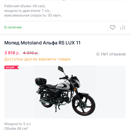
Рабочий объём: 49 см3,
мощность двигателя: 7 л/с,
максимальная скорость: 50 км/ч.
В наличии
Мопед Motoland Альфа RS LUX 11
3 918
р.
4 310
р.
Нет отзывов
Доступны другие варианты товара
АКЦИЯ
Мощность 5 л.с
Объём 48 см³