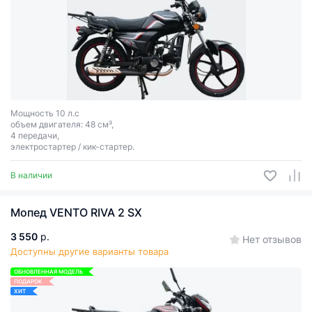
Мощность 10 л.с
объем двигателя: 48 см³,
4 передачи,
электростартер / кик-стартер.
В наличии
Мопед VENTO RIVA 2 SX
3 550
р.
Нет отзывов
Доступны другие варианты товара
ОБНОВЛЕННАЯ МОДЕЛЬ
ПОДАРОК
ХИТ