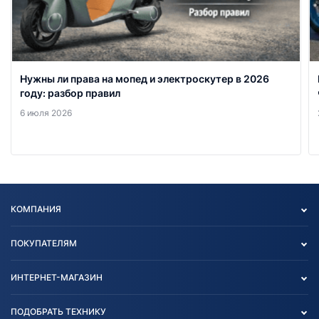
Нужны ли права на мопед и электроскутер в 2026
году: разбор правил
6 июля 2026
КОМПАНИЯ
Опт
ПОКУПАТЕЛЯМ
О нас
Контакты
Политика конфиденциальности
ИНТЕРНЕТ-МАГАЗИН
Тест-драйв
Отзыв согласия обработки
Вакансии
персональных данных
Авто и Мото
ПОДОБРАТЬ ТЕХНИКУ