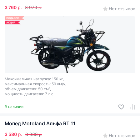
3 760
р.
3 970
р.
Нет отзывов
ПОДАРОК
АКЦИЯ
Максимальная нагрузка: 150 кг,
максимальная скорость: 50 км/ч,
объем двигателя: 50 см³,
мощность двигателя: 7 л.с.
В наличии
Мопед Motoland Альфа RT 11
3 580
р.
3 938
р.
Нет отзывов