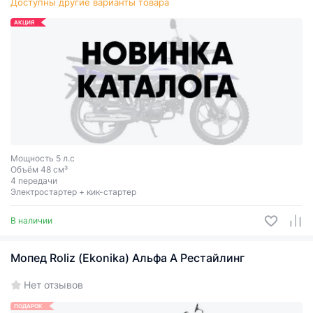
Доступны другие варианты товара
АКЦИЯ
Мощность 5 л.с
Объём 48 см³
4 передачи
Электростартер + кик-стартер
В наличии
Мопед Roliz (Ekonika) Альфа А Рестайлинг
Нет отзывов
ПОДАРОК