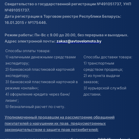
Свидетельство о государственной регистрации №491051737, УНП
№491051737.
Дата регистрации в Торговом реестре Республики Беларусь:
16.01.2015 г №175446.
Режим работы: Пн-Вс с 9.00 до 20.00, без перерыва и выходных.
Адрес электронной почты:
zakaz@avtovelomoto.by
Способы оплаты товара:
1) наличными денежными средствами
Способы доставки товара:
экспедитору;
1) транспортным
2) банковской пластиковой карточкой
средством продавца;
экспедитору;
2) из пункта выдачи
3) банковской пластиковой карточкой в
заказов;
режиме «онлайн»;
3) курьерской службой
4) оформление кредита через банк/
доставки.
лизинг;
5) безналичный расчет по счету.
Уполномоченный продавцом на рассмотрение обращений
покупателей о нарушении их прав, предусмотренных
законодательством о защите прав потребителей: