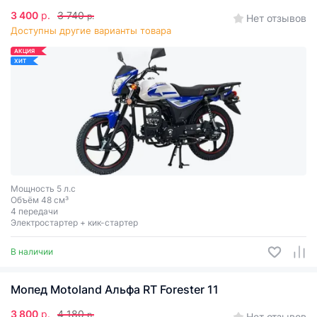
3 400
р.
3 740
р.
Нет отзывов
Доступны другие варианты товара
АКЦИЯ
ХИТ
Мощность 5 л.с
Объём 48 см³
4 передачи
Электростартер + кик-стартер
В наличии
Мопед Motoland Альфа RT Forester 11
3 800
р.
4 180
р.
Нет отзывов