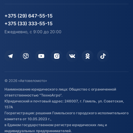
Блог
Согласие на обработку
Агротехника
Партнерам
персональных данных
Огород и дача
Мототехника
Карта сайта
Информация до получения
Водный транспорт
Агротехника
+375 (29) 647-55-15
согласия на обработку
Электротранспорт
Электротранспорт
+375 (33) 333-55-15
персональных данных
Активный отдых и спорт
Лодочные моторные
Ежедневно, с 9:00 до 20:00
Доставка
Здоровье
Оплата
Для дома
Кредит и рассрочка
Дополнительные услуги
Гарантия и возврат
Оставить отзыв
Договор публичной оферты
© 2026 «Автовеломото»
Правила публикации отзывов о
Наименование юридического лица: Общество с ограниченной
товаре
ответственностью "ТехноАгро".
Обработка файлов cookie
Юридический и почтовый адрес: 246007, г. Гомель, ул. Советская,
Постановка транспорта на учет
157А
Госрегистрация: решения Гомельского городского исполнительного
Обновления в ЭПТС 2024
комитета от 10.05.2023 г.,
в Едином государственном регистре юридических лиц и
индивидуальных предпринимателей.