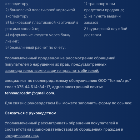
экспедитору;
1) транспортным
2) банковской пластиковой карточкой
средством продавца;
экспедитору;
2) из пункта выдачи
3) банковской пластиковой карточкой в
заказов;
режиме «онлайн»;
3) курьерской службой
4) оформление кредита через банк/
доставки.
лизинг;
5) безналичный расчет по счету.
Уполномоченный продавцом на рассмотрение обращений
покупателей о нарушении их прав, предусмотренных
законодательством о защите прав потребителей:
специалист по послепродажному обслуживанию ООО "ТехноАгро"
тел.: +375 44 514-84-17, адрес электронной почты:
tehnoagroadm@gmail.com
.
Для связи с руководством Вы можете заполнить форму по ссылке:
Связаться с руководством
Уполномоченный рассматривать обращения покупателей в
соответствии с законодательством об обращениях граждан и
юридических лиц: