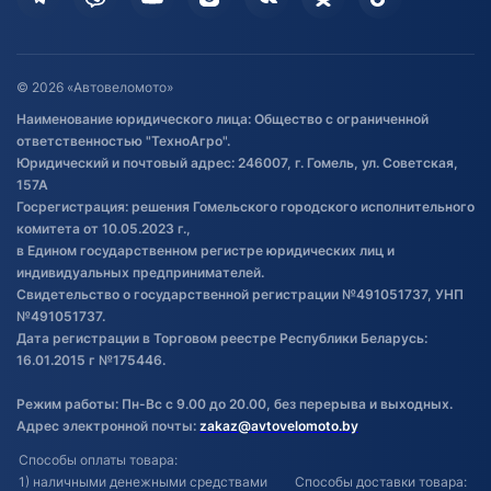
Дополнительные услуги
Гарантия и возврат
Оставить отзыв
Договор публичной оферты
© 2026 «Автовеломото»
Правила публикации отзывов о
Наименование юридического лица: Общество с ограниченной
товаре
ответственностью "ТехноАгро".
Обработка файлов cookie
Юридический и почтовый адрес: 246007, г. Гомель, ул. Советская,
Постановка транспорта на учет
157А
Госрегистрация: решения Гомельского городского исполнительного
Обновления в ЭПТС 2024
комитета от 10.05.2023 г.,
в Едином государственном регистре юридических лиц и
индивидуальных предпринимателей.
Свидетельство о государственной регистрации №491051737, УНП
№491051737.
Дата регистрации в Торговом реестре Республики Беларусь:
16.01.2015 г №175446.
Режим работы: Пн-Вс с 9.00 до 20.00, без перерыва и выходных.
Адрес электронной почты:
zakaz@avtovelomoto.by
Способы оплаты товара:
1) наличными денежными средствами
Способы доставки товара: