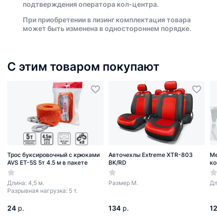
подтверждения оператора кол-центра.
При приобретении в лизинг комплектация товара
может быть изменена в одностороннем порядке.
С этим товаром покупают
Трос буксировочный с крюками
Авточехлы Extreme XTR-803
Ме
AVS ET-5S 5т 4.5 м в пакете
BK/RD
ко
Длина: 4,5 м.
Размер М.
Дл
Разрывная нагрузка: 5 т.
24
р.
134
р.
1