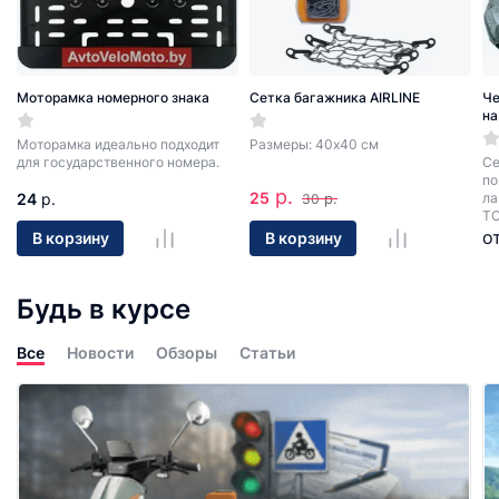
Моторамка номерного знака
Сетка багажника AIRLINE
Че
на
Моторамка идеально подходит
Размеры: 40х40 см
для государственного номера.
Се
по
р.
25
24
р.
р.
ла
30
ТС
о
В корзину
В корзину
Будь в курсе
Все
Новости
Обзоры
Статьи