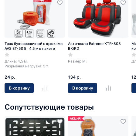
Трос буксировочный с крюками
Авточехлы Extreme XTR-803
Ме
AVS ET-5S 5т 4.5 м в пакете
BK/RD
ко
Длина: 4,5 м.
Размер М.
Дл
Разрывная нагрузка: 5 т.
24
р.
134
р.
1
В корзину
В корзину
Сопутствующие товары
АКЦИЯ