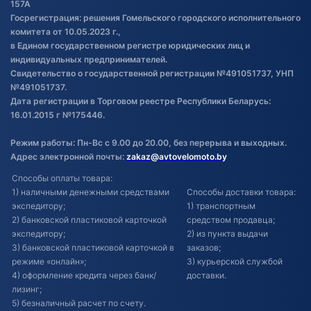
Постановка транспорта на учет
157А
Госрегистрация: решения Гомельского городского исполнительного
Обновления в ЭПТС 2024
комитета от 10.05.2023 г.,
в Едином государственном регистре юридических лиц и
индивидуальных предпринимателей.
Свидетельство о государственной регистрации №491051737, УНП
№491051737.
Дата регистрации в Торговом реестре Республики Беларусь:
16.01.2015 г №175446.
Режим работы: Пн-Вс с 9.00 до 20.00, без перерыва и выходных.
Адрес электронной почты:
zakaz@avtovelomoto.by
Способы оплаты товара:
1) наличными денежными средствами
Способы доставки товара:
экспедитору;
1) транспортным
2) банковской пластиковой карточкой
средством продавца;
экспедитору;
2) из пункта выдачи
3) банковской пластиковой карточкой в
заказов;
режиме «онлайн»;
3) курьерской службой
4) оформление кредита через банк/
доставки.
лизинг;
5) безналичный расчет по счету.