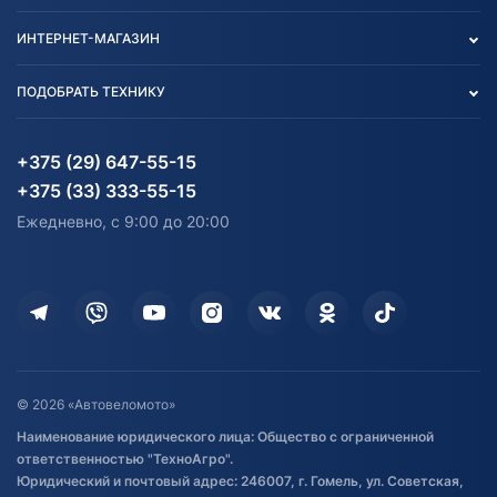
Контакты
Политика конфиденциальности
ИНТЕРНЕТ-МАГАЗИН
Тест-драйв
Отзыв согласия обработки
Вакансии
персональных данных
Авто и Мото
ПОДОБРАТЬ ТЕХНИКУ
Блог
Согласие на обработку
Агротехника
Партнерам
персональных данных
Огород и дача
Мототехника
Карта сайта
Информация до получения
Водный транспорт
Агротехника
+375 (29) 647-55-15
согласия на обработку
Электротранспорт
Электротранспорт
+375 (33) 333-55-15
персональных данных
Активный отдых и спорт
Лодочные моторные
Ежедневно, с 9:00 до 20:00
Доставка
Здоровье
Оплата
Для дома
Кредит и рассрочка
Дополнительные услуги
Гарантия и возврат
Оставить отзыв
Договор публичной оферты
© 2026 «Автовеломото»
Правила публикации отзывов о
Наименование юридического лица: Общество с ограниченной
товаре
ответственностью "ТехноАгро".
Обработка файлов cookie
Юридический и почтовый адрес: 246007, г. Гомель, ул. Советская,