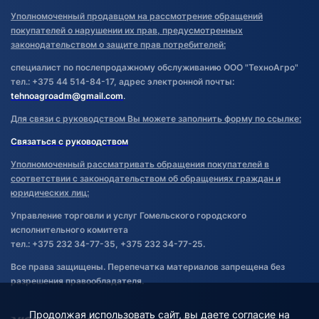
Уполномоченный продавцом на рассмотрение обращений
покупателей о нарушении их прав, предусмотренных
законодательством о защите прав потребителей:
специалист по послепродажному обслуживанию ООО "ТехноАгро"
тел.: +375 44 514-84-17, адрес электронной почты:
tehnoagroadm@gmail.com
.
Для связи с руководством Вы можете заполнить форму по ссылке:
Связаться с руководством
Уполномоченный рассматривать обращения покупателей в
соответствии с законодательством об обращениях граждан и
юридических лиц:
Управление торговли и услуг Гомельского городского
исполнительного комитета
тел.: +375 232 34-77-35, +375 232 34-77-25.
Все права защищены. Перепечатка материалов запрещена без
разрешения правообладателя.
Продолжая использовать сайт, вы даете согласие на