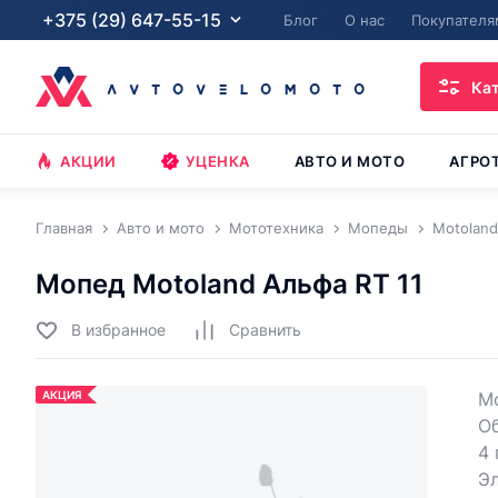
+375 (29) 647-55-15
Блог
О нас
Покупателя
Ка
АКЦИИ
УЦЕНКА
АВТО И МОТО
АГРО
Главная
Авто и мото
Мототехника
Мопеды
Motoland
Мопед Motoland Альфа RT 11
В избранное
Cравнить
АКЦИЯ
Мо
О
4 
Эл