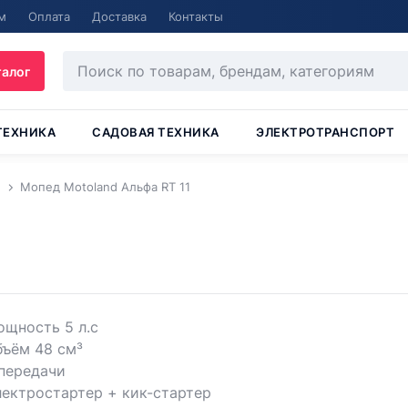
м
Оплата
Доставка
Контакты
талог
ТЕХНИКА
САДОВАЯ ТЕХНИКА
ЭЛЕКТРОТРАНСПОРТ
Мопед Motoland Альфа RT 11
щность 5 л.с
бъём 48 см³
передачи
ектростартер + кик-стартер