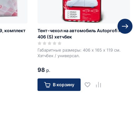
9, комплект
Тент-чехол на автомобиль Autoprofi HTB-
406 (S) хетчбек
Габаритные размеры: 406 х 165 х 119 см.
Хэтчбек / универсал.
98
р.
В корзину