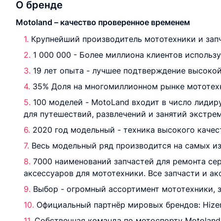
О бренде
Motoland – качество проверенное временем
Крупнейший производитель мототехники и запч
1 000 000 - Более миллиона клиентов использ
19 лет опыта - лучшее подтверждение высокой
35% Доля на многомиллионном рынке мототехн
100 моделей - MotoLand входит в число лиди
для путешествий, развлечений и занятий экстре
2020 год модельный - техника высокого качес
Весь модельный ряд производится на самых из
7000 наименований запчастей для ремонта се
аксессуаров для мототехники. Все запчасти и а
Выбор - огромный ассортимент мототехники, з
Официальный партнёр мировых брендов: Hizer, 
Собственная команда по мотоспорту Motoland 