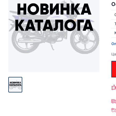
О
Оп
Цв