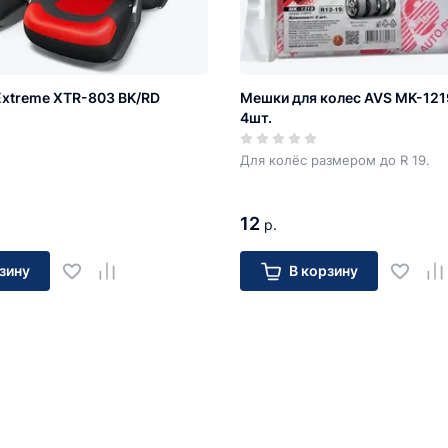
xtreme XTR-803 BK/RD
Мешки для колес AVS MK-121
4шт.
Для колёс размером до R 19.
12
р.
зину
В корзину