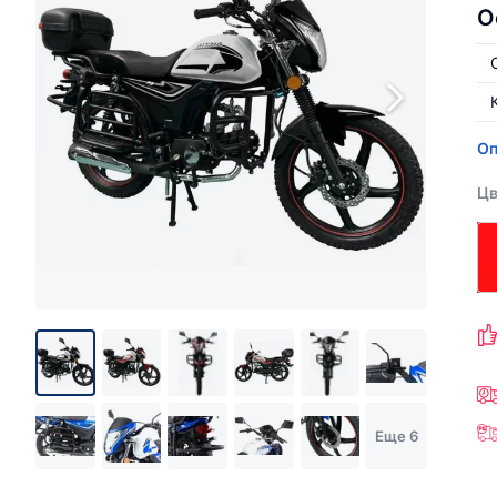
О
Оп
Цв
Еще 6