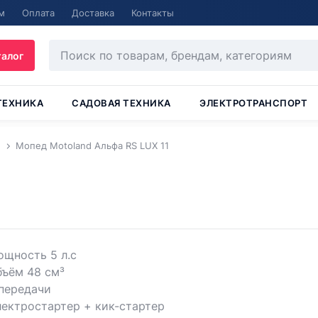
м
Оплата
Доставка
Контакты
талог
ТЕХНИКА
САДОВАЯ ТЕХНИКА
ЭЛЕКТРОТРАНСПОРТ
Мопед Motoland Альфа RS LUX 11
щность 5 л.с
бъём 48 см³
передачи
ектростартер + кик-стартер