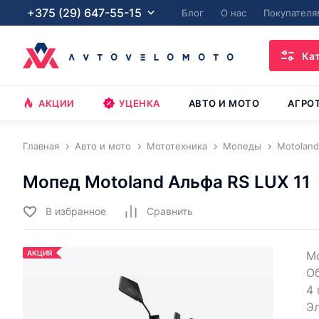
+375 (29) 647-55-15
Блог
О нас
Покупателя
Ка
АКЦИИ
УЦЕНКА
АВТО И МОТО
АГРО
Главная
Авто и мото
Мототехника
Мопеды
Motoland
Мопед Motoland Альфа RS LUX 11
В избранное
Cравнить
АКЦИЯ
Мо
О
4 
Эл