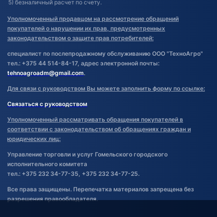
5) безналичный расчет по счету.
Уполномоченный продавцом на рассмотрение обращений
покупателей о нарушении их прав, предусмотренных
законодательством о защите прав потребителей:
специалист по послепродажному обслуживанию ООО "ТехноАгро"
тел.: +375 44 514-84-17, адрес электронной почты:
tehnoagroadm@gmail.com
.
Для связи с руководством Вы можете заполнить форму по ссылке:
Связаться с руководством
Уполномоченный рассматривать обращения покупателей в
соответствии с законодательством об обращениях граждан и
юридических лиц:
Управление торговли и услуг Гомельского городского
исполнительного комитета
тел.: +375 232 34-77-35, +375 232 34-77-25.
Все права защищены. Перепечатка материалов запрещена без
разрешения правообладателя.