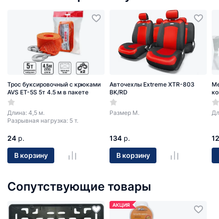
Трос буксировочный с крюками
Авточехлы Extreme XTR-803
Ме
AVS ET-5S 5т 4.5 м в пакете
BK/RD
ко
Длина: 4,5 м.
Размер М.
Дл
Разрывная нагрузка: 5 т.
24
р.
134
р.
1
В корзину
В корзину
Сопутствующие товары
АКЦИЯ