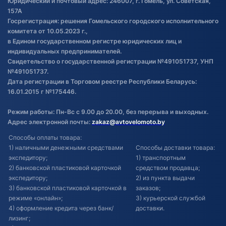
Юридический и почтовый адрес: 246007, г. Гомель, ул. Советская,
Постановка транспорта на учет
157А
Госрегистрация: решения Гомельского городского исполнительного
Обновления в ЭПТС 2024
комитета от 10.05.2023 г.,
в Едином государственном регистре юридических лиц и
индивидуальных предпринимателей.
Свидетельство о государственной регистрации №491051737, УНП
№491051737.
Дата регистрации в Торговом реестре Республики Беларусь:
16.01.2015 г №175446.
Режим работы: Пн-Вс с 9.00 до 20.00, без перерыва и выходных.
Адрес электронной почты:
zakaz@avtovelomoto.by
Способы оплаты товара:
1) наличными денежными средствами
Способы доставки товара:
экспедитору;
1) транспортным
2) банковской пластиковой карточкой
средством продавца;
экспедитору;
2) из пункта выдачи
3) банковской пластиковой карточкой в
заказов;
режиме «онлайн»;
3) курьерской службой
4) оформление кредита через банк/
доставки.
лизинг;