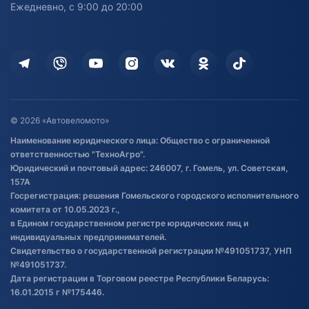
Ежедневно, с 9:00 до 20:00
Доставка
Здоровье
Оплата
Для дома
Кредит и рассрочка
Дополнительные услуги
Гарантия и возврат
Оставить отзыв
Договор публичной оферты
© 2026 «Автовеломото»
Правила публикации отзывов о
Наименование юридического лица: Общество с ограниченной
товаре
ответственностью "ТехноАгро".
Обработка файлов cookie
Юридический и почтовый адрес: 246007, г. Гомель, ул. Советская,
Постановка транспорта на учет
157А
Госрегистрация: решения Гомельского городского исполнительного
Обновления в ЭПТС 2024
комитета от 10.05.2023 г.,
в Едином государственном регистре юридических лиц и
индивидуальных предпринимателей.
Свидетельство о государственной регистрации №491051737, УНП
№491051737.
Дата регистрации в Торговом реестре Республики Беларусь:
16.01.2015 г №175446.