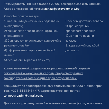
Режим работы: Пн-Вс с 9.00 до 20.00, без перерыва и выходных.
Адрес электронной почты:
zakaz@avtovelomoto.by
Способы оплаты товара:
1) наличными денежными средствами
Способы доставки товара:
экспедитору;
1) транспортным
2) банковской пластиковой карточкой
средством продавца;
экспедитору;
2) из пункта выдачи
3) банковской пластиковой карточкой в
заказов;
режиме «онлайн»;
3) курьерской службой
4) оформление кредита через банк/
доставки.
лизинг;
5) безналичный расчет по счету.
Уполномоченный продавцом на рассмотрение обращений
покупателей о нарушении их прав, предусмотренных
законодательством о защите прав потребителей:
специалист по послепродажному обслуживанию ООО "ТехноАгро"
тел.: +375 44 514-84-17, адрес электронной почты:
tehnoagroadm@gmail.com
.
Для связи с руководством Вы можете заполнить форму по ссылке: