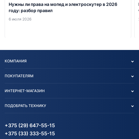
Нужны ли права на мопед и электроскутер в 2026
году: разбор правил
6 июля 2026
КОМПАНИЯ
Опт
ПОКУПАТЕЛЯМ
О нас
Контакты
Политика конфиденциальности
ИНТЕРНЕТ-МАГАЗИН
Тест-драйв
Отзыв согласия обработки
Вакансии
персональных данных
Авто и Мото
ПОДОБРАТЬ ТЕХНИКУ
Блог
Согласие на обработку
Агротехника
Партнерам
персональных данных
Огород и дача
Мототехника
Карта сайта
Информация до получения
Водный транспорт
Агротехника
+375 (29) 647-55-15
согласия на обработку
Электротранспорт
Электротранспорт
+375 (33) 333-55-15
персональных данных
Активный отдых и спорт
Лодочные моторные