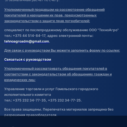
Уполномоченный продавцом на рассмотрение обращений
покупателей о нарушении их прав, предусмотренных
законодательством о защите прав потребителей:
специалист по послепродажному обслуживанию ООО "ТехноАгро"
тел.: +375 44 514-84-17, адрес электронной почты:
tehnoagroadm@gmail.com
.
Для связи с руководством Вы можете заполнить форму по ссылке:
Связаться с руководством
Уполномоченный рассматривать обращения покупателей в
соответствии с законодательством об обращениях граждан и
юридических лиц:
Управление торговли и услуг Гомельского городского
исполнительного комитета
тел.: +375 232 34-77-35, +375 232 34-77-25.
Все права защищены. Перепечатка материалов запрещена без
разрешения правообладателя.