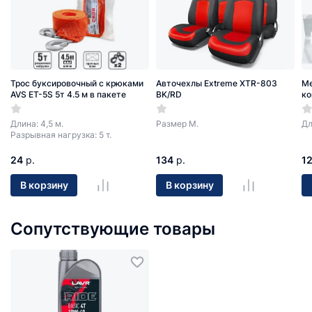
Трос буксировочный с крюками
Авточехлы Extreme XTR-803
Ме
AVS ET-5S 5т 4.5 м в пакете
BK/RD
ко
Длина: 4,5 м.
Размер М.
Дл
Разрывная нагрузка: 5 т.
24
р.
134
р.
1
В корзину
В корзину
Сопутствующие товары