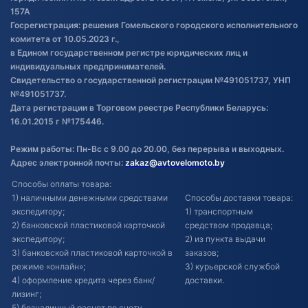
Постановка транспорта на учет
157А
Госрегистрация: решения Гомельского городского исполнительного
Обновления в ЭПТС 2024
комитета от 10.05.2023 г.,
в Едином государственном регистре юридических лиц и
индивидуальных предпринимателей.
Свидетельство о государственной регистрации №491051737, УНП
№491051737.
Дата регистрации в Торговом реестре Республики Беларусь:
16.01.2015 г №175446.
Режим работы: Пн-Вс с 9.00 до 20.00, без перерыва и выходных.
Адрес электронной почты:
zakaz@avtovelomoto.by
Способы оплаты товара:
1) наличными денежными средствами
Способы доставки товара:
экспедитору;
1) транспортным
2) банковской пластиковой карточкой
средством продавца;
экспедитору;
2) из пункта выдачи
3) банковской пластиковой карточкой в
заказов;
режиме «онлайн»;
3) курьерской службой
4) оформление кредита через банк/
доставки.
лизинг;
5) безналичный расчет по счету.