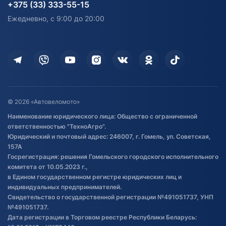
согласия на обработку
Электротранспорт
Электротранспорт
+375 (33) 333-55-15
персональных данных
Активный отдых и спорт
Лодочные моторные
Ежедневно, с 9:00 до 20:00
Доставка
Здоровье
Оплата
Для дома
Кредит и рассрочка
Дополнительные услуги
Гарантия и возврат
Оставить отзыв
Договор публичной оферты
© 2026 «Автовеломото»
Правила публикации отзывов о
Наименование юридического лица: Общество с ограниченной
товаре
ответственностью "ТехноАгро".
Обработка файлов cookie
Юридический и почтовый адрес: 246007, г. Гомель, ул. Советская,
Постановка транспорта на учет
157А
Госрегистрация: решения Гомельского городского исполнительного
Обновления в ЭПТС 2024
комитета от 10.05.2023 г.,
в Едином государственном регистре юридических лиц и
индивидуальных предпринимателей.
Свидетельство о государственной регистрации №491051737, УНП
№491051737.
Дата регистрации в Торговом реестре Республики Беларусь: