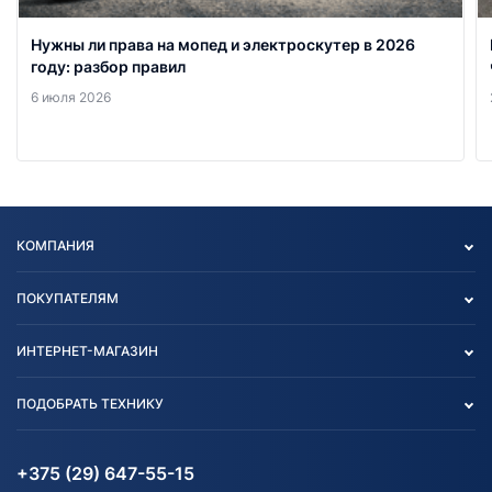
Нужны ли права на мопед и электроскутер в 2026
году: разбор правил
6 июля 2026
КОМПАНИЯ
Опт
ПОКУПАТЕЛЯМ
О нас
Контакты
Политика конфиденциальности
ИНТЕРНЕТ-МАГАЗИН
Тест-драйв
Отзыв согласия обработки
Вакансии
персональных данных
Авто и Мото
ПОДОБРАТЬ ТЕХНИКУ
Блог
Согласие на обработку
Агротехника
Партнерам
персональных данных
Огород и дача
Мототехника
Карта сайта
Информация до получения
Водный транспорт
Агротехника
+375 (29) 647-55-15