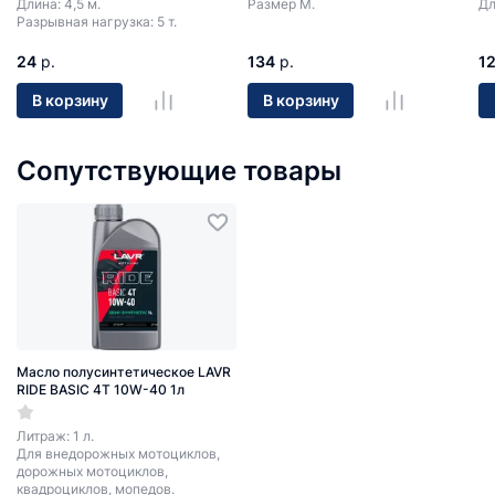
Длина: 4,5 м.
Размер М.
Дл
Разрывная нагрузка: 5 т.
24
р.
134
р.
1
В корзину
В корзину
Сопутствующие товары
Масло полусинтетическое LAVR
RIDE BASIC 4T 10W-40 1л
Литраж: 1 л.
Для внедорожных мотоциклов,
дорожных мотоциклов,
квадроциклов, мопедов.