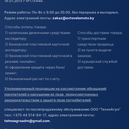
16.01.2015 г №175446.
Режим работы: Пн-Вс с 9.00 до 20.00, без перерыва и выходных.
Адрес электронной почты:
zakaz@avtovelomoto.by
Способы оплаты товара:
1) наличными денежными средствами
Способы доставки товара:
экспедитору;
1) транспортным
2) банковской пластиковой карточкой
средством продавца;
экспедитору;
2) из пункта выдачи
3) банковской пластиковой карточкой в
заказов;
режиме «онлайн»;
3) курьерской службой
4) оформление кредита через банк/
доставки.
лизинг;
5) безналичный расчет по счету.
Уполномоченный продавцом на рассмотрение обращений
покупателей о нарушении их прав, предусмотренных
законодательством о защите прав потребителей:
специалист по послепродажному обслуживанию ООО "ТехноАгро"
тел.: +375 44 514-84-17, адрес электронной почты:
tehnoagroadm@gmail.com
.