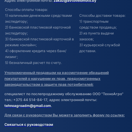
Адрес электронной почты:
zakaz@avtovelomoto.by
Способы оплаты товара:
1) наличными денежными средствами
Способы доставки товара:
экспедитору;
1) транспортным
2) банковской пластиковой карточкой
средством продавца;
экспедитору;
2) из пункта выдачи
3) банковской пластиковой карточкой в
заказов;
режиме «онлайн»;
3) курьерской службой
4) оформление кредита через банк/
доставки.
лизинг;
5) безналичный расчет по счету.
Уполномоченный продавцом на рассмотрение обращений
покупателей о нарушении их прав, предусмотренных
законодательством о защите прав потребителей:
специалист по послепродажному обслуживанию ООО "ТехноАгро"
тел.: +375 44 514-84-17, адрес электронной почты:
tehnoagroadm@gmail.com
.
Для связи с руководством Вы можете заполнить форму по ссылке:
Связаться с руководством