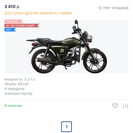
3 410
р.
Нет отзывов
Доступны другие варианты товара
ПОДАРОК
4%: ЛЬГОТНЫЙ КРЕДИТ
ХИТ
мощность: 3.2 л.с.
объем: 49 см³
4 передачи
электростартер
В наличии
1