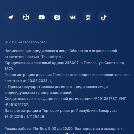
Оплата
Для дома
Кредит и рассрочка
Дополнительные услуги
Гарантия и возврат
Оставить отзыв
Договор публичной оферты
© 2026 «Автовеломото»
Правила публикации отзывов о
Наименование юридического лица: Общество с ограниченной
товаре
ответственностью "ТехноАгро".
Обработка файлов cookie
Юридический и почтовый адрес: 246007, г. Гомель, ул. Советская,
Постановка транспорта на учет
157А
Госрегистрация: решения Гомельского городского исполнительного
Обновления в ЭПТС 2024
комитета от 10.05.2023 г.,
в Едином государственном регистре юридических лиц и
индивидуальных предпринимателей.
Свидетельство о государственной регистрации №491051737, УНП
№491051737.
Дата регистрации в Торговом реестре Республики Беларусь:
16.01.2015 г №175446.
Режим работы: Пн-Вс с 9.00 до 20.00, без перерыва и выходных.