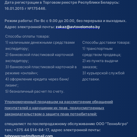
Дата регистрации в Торговом реестре Республики Беларусь:
16.01.2015 г №175446.
Режим работы: Пн-Вс с 9.00 до 20.00, без перерыва и выходных.
Адрес электронной почты:
zakaz@avtovelomoto.by
Способы оплаты товара:
1) наличными денежными средствами
Способы доставки товара:
экспедитору;
1) транспортным
2) банковской пластиковой карточкой
средством продавца;
экспедитору;
2) из пункта выдачи
3) банковской пластиковой карточкой в
заказов;
режиме «онлайн»;
3) курьерской службой
4) оформление кредита через банк/
доставки.
лизинг;
5) безналичный расчет по счету.
Уполномоченный продавцом на рассмотрение обращений
покупателей о нарушении их прав, предусмотренных
законодательством о защите прав потребителей:
специалист по послепродажному обслуживанию ООО "ТехноАгро"
тел.: +375 44 514-84-17, адрес электронной почты:
tehnoagroadm@gmail.com
.