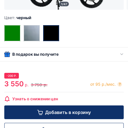
1/47
Цвет:
черный
В подарок вы получите
-
200
Р.
3 550
от 95 р./мес.
?
р.
3 750
р.
Узнать о снижении цен
Добавить в корзину