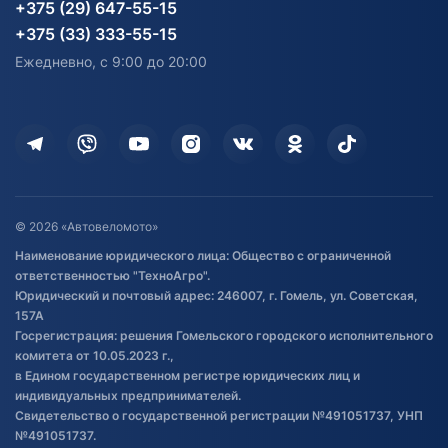
Карта сайта
Информация до получения
Водный транспорт
Агротехника
+375 (29) 647-55-15
согласия на обработку
Электротранспорт
Электротранспорт
+375 (33) 333-55-15
персональных данных
Активный отдых и спорт
Лодочные моторные
Ежедневно, с 9:00 до 20:00
Доставка
Здоровье
Оплата
Для дома
Кредит и рассрочка
Дополнительные услуги
Гарантия и возврат
Оставить отзыв
Договор публичной оферты
© 2026 «Автовеломото»
Правила публикации отзывов о
Наименование юридического лица: Общество с ограниченной
товаре
ответственностью "ТехноАгро".
Обработка файлов cookie
Юридический и почтовый адрес: 246007, г. Гомель, ул. Советская,
Постановка транспорта на учет
157А
Госрегистрация: решения Гомельского городского исполнительного
Обновления в ЭПТС 2024
комитета от 10.05.2023 г.,
в Едином государственном регистре юридических лиц и
индивидуальных предпринимателей.
Свидетельство о государственной регистрации №491051737, УНП
№491051737.