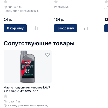
Длина: 4,5 м.
Размер М.
Дл
Разрывная нагрузка: 5 т.
24
р.
134
р.
1
В корзину
В корзину
Сопутствующие товары
Масло полусинтетическое LAVR
RIDE BASIC 4T 10W-40 1л
Литраж: 1 л.
Для внедорожных мотоциклов,