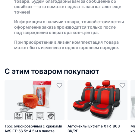
товара. Будем благодарны вам за сообщение об
ошибках — это поможет сделать наш каталог еще
точнее!
Информация о наличии товара, точной стоимости и
оформление заказа производится только после
подтверждения оператора кол-центра.
При приобретении в лизинг комплектация товара
может быть изменена в одностороннем порядке.
С этим товаром покупают
Трос буксировочный с крюками
Авточехлы Extreme XTR-803
Ме
AVS ET-5S 5т 4.5 м в пакете
BK/RD
ко