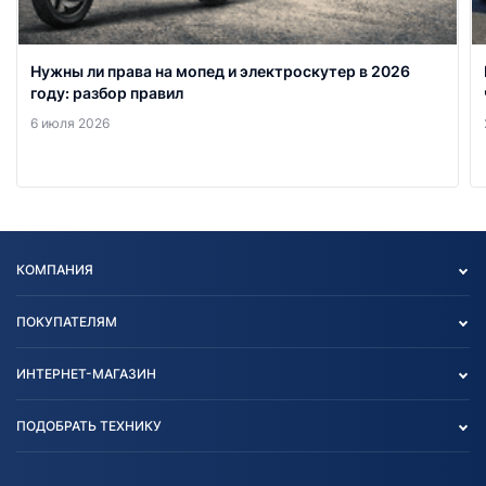
Нужны ли права на мопед и электроскутер в 2026
году: разбор правил
6 июля 2026
КОМПАНИЯ
Опт
ПОКУПАТЕЛЯМ
О нас
Контакты
Политика конфиденциальности
ИНТЕРНЕТ-МАГАЗИН
Тест-драйв
Отзыв согласия обработки
Вакансии
персональных данных
Авто и Мото
ПОДОБРАТЬ ТЕХНИКУ
Блог
Согласие на обработку
Агротехника
Партнерам
персональных данных
Огород и дача
Мототехника