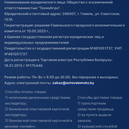
Наименование юридического лица: Общество с ограниченной
товаре
ответственностью "ТехноАгро".
Обработка файлов cookie
Юридический и почтовый адрес: 246007, г. Гомель, ул. Советская,
Постановка транспорта на учет
157А
Госрегистрация: решения Гомельского городского исполнительного
Обновления в ЭПТС 2024
комитета от 10.05.2023 г.,
в Едином государственном регистре юридических лиц и
индивидуальных предпринимателей.
Свидетельство о государственной регистрации №491051737, УНП
№491051737.
Дата регистрации в Торговом реестре Республики Беларусь:
16.01.2015 г №175446.
Режим работы: Пн-Вс с 9.00 до 20.00, без перерыва и выходных.
Адрес электронной почты:
zakaz@avtovelomoto.by
Способы оплаты товара:
1) наличными денежными средствами
Способы доставки товара:
экспедитору;
1) транспортным
2) банковской пластиковой карточкой
средством продавца;
экспедитору;
2) из пункта выдачи
3) банковской пластиковой карточкой в
заказов;
режиме «онлайн»;
3) курьерской службой