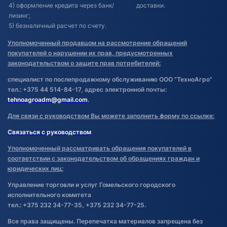
4) оформление кредита через банк/
доставки.
лизинг;
5) безналичный расчет по счету.
Уполномоченный продавцом на рассмотрение обращений
покупателей о нарушении их прав, предусмотренных
законодательством о защите прав потребителей:
специалист по послепродажному обслуживанию ООО "ТехноАгро"
тел.: +375 44 514-84-17, адрес электронной почты:
tehnoagroadm@gmail.com
.
Для связи с руководством Вы можете заполнить форму по ссылке:
Связаться с руководством
Уполномоченный рассматривать обращения покупателей в
соответствии с законодательством об обращениях граждан и
юридических лиц:
Управление торговли и услуг Гомельского городского
исполнительного комитета
тел.: +375 232 34-77-35, +375 232 34-77-25.
Все права защищены. Перепечатка материалов запрещена без