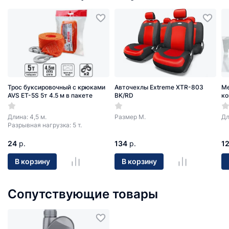
Трос буксировочный с крюками
Авточехлы Extreme XTR-803
Ме
AVS ET-5S 5т 4.5 м в пакете
BK/RD
ко
Длина: 4,5 м.
Размер М.
Дл
Разрывная нагрузка: 5 т.
24
р.
134
р.
1
В корзину
В корзину
Сопутствующие товары