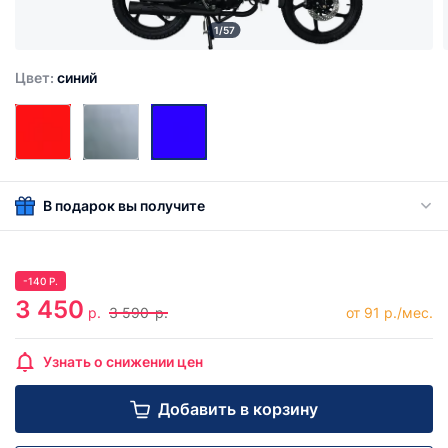
1/57
Цвет:
синий
В подарок вы получите
-
140
Р.
3 450
р.
3 590
р.
от 91 р./мес.
Узнать о снижении цен
Добавить в корзину