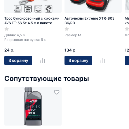
Трос буксировочный с крюками
Авточехлы Extreme XTR-803
Ме
AVS ET-5S 5т 4.5 м в пакете
BK/RD
ко
Длина: 4,5 м.
Размер М.
Дл
Разрывная нагрузка: 5 т.
24
р.
134
р.
1
В корзину
В корзину
Сопутствующие товары