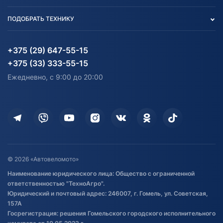
Тест-драйв
Отзыв согласия обработки
Вакансии
персональных данных
Авто и Мото
ПОДОБРАТЬ ТЕХНИКУ
Блог
Согласие на обработку
Агротехника
Партнерам
персональных данных
Огород и дача
Мототехника
Карта сайта
Информация до получения
Водный транспорт
Агротехника
+375 (29) 647-55-15
согласия на обработку
Электротранспорт
Электротранспорт
+375 (33) 333-55-15
персональных данных
Активный отдых и спорт
Лодочные моторные
Ежедневно, с 9:00 до 20:00
Доставка
Здоровье
Оплата
Для дома
Кредит и рассрочка
Дополнительные услуги
Гарантия и возврат
Оставить отзыв
Договор публичной оферты
© 2026 «Автовеломото»
Правила публикации отзывов о
Наименование юридического лица: Общество с ограниченной
товаре
ответственностью "ТехноАгро".
Обработка файлов cookie
Юридический и почтовый адрес: 246007, г. Гомель, ул. Советская,
Постановка транспорта на учет
157А
Госрегистрация: решения Гомельского городского исполнительного
Обновления в ЭПТС 2024