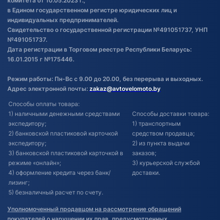
комитета от 10.05.2023 г.,
в Едином государственном регистре юридических лиц и
индивидуальных предпринимателей.
Свидетельство о государственной регистрации №491051737, УНП
№491051737.
Дата регистрации в Торговом реестре Республики Беларусь:
16.01.2015 г №175446.
Режим работы: Пн-Вс с 9.00 до 20.00, без перерыва и выходных.
Адрес электронной почты:
zakaz@avtovelomoto.by
Способы оплаты товара:
1) наличными денежными средствами
Способы доставки товара:
экспедитору;
1) транспортным
2) банковской пластиковой карточкой
средством продавца;
экспедитору;
2) из пункта выдачи
3) банковской пластиковой карточкой в
заказов;
режиме «онлайн»;
3) курьерской службой
4) оформление кредита через банк/
доставки.
лизинг;
5) безналичный расчет по счету.
Уполномоченный продавцом на рассмотрение обращений
покупателей о нарушении их прав, предусмотренных