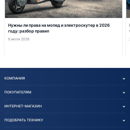
Нужны ли права на мопед и электроскутер в 2026
году: разбор правил
6 июля 2026
КОМПАНИЯ
Опт
ПОКУПАТЕЛЯМ
О нас
Контакты
Политика конфиденциальности
ИНТЕРНЕТ-МАГАЗИН
Тест-драйв
Отзыв согласия обработки
Вакансии
персональных данных
Авто и Мото
ПОДОБРАТЬ ТЕХНИКУ
Блог
Согласие на обработку
Агротехника