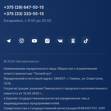
Партнерам
персональных данных
Огород и дача
Мототехника
Карта сайта
Информация до получения
Водный транспорт
Агротехника
+375 (29) 647-55-15
согласия на обработку
Электротранспорт
Электротранспорт
+375 (33) 333-55-15
персональных данных
Активный отдых и спорт
Лодочные моторные
Ежедневно, с 9:00 до 20:00
Доставка
Здоровье
Оплата
Для дома
Кредит и рассрочка
Дополнительные услуги
Гарантия и возврат
Оставить отзыв
Договор публичной оферты
© 2026 «Автовеломото»
Правила публикации отзывов о
Наименование юридического лица: Общество с ограниченной
товаре
ответственностью "ТехноАгро".
Обработка файлов cookie
Юридический и почтовый адрес: 246007, г. Гомель, ул. Советская,
Постановка транспорта на учет
157А
Госрегистрация: решения Гомельского городского исполнительного
Обновления в ЭПТС 2024
комитета от 10.05.2023 г.,
в Едином государственном регистре юридических лиц и
индивидуальных предпринимателей.
Свидетельство о государственной регистрации №491051737, УНП