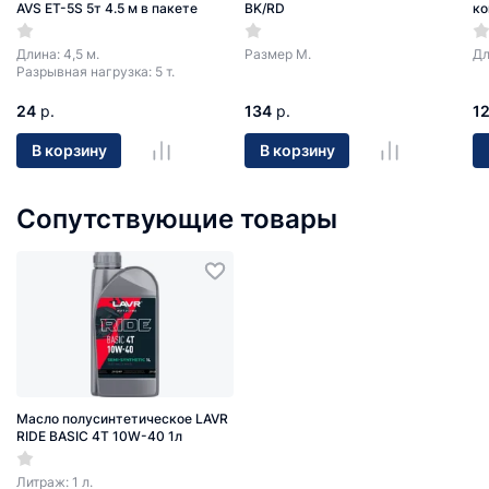
AVS ET-5S 5т 4.5 м в пакете
BK/RD
ко
Длина: 4,5 м.
Размер М.
Дл
Разрывная нагрузка: 5 т.
24
р.
134
р.
1
В корзину
В корзину
Сопутствующие товары
Масло полусинтетическое LAVR
RIDE BASIC 4T 10W-40 1л
Литраж: 1 л.