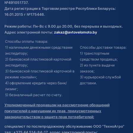
№491051737.
Дата регистрации в Торговом реестре Республики Беларусь:
16.01.2015 г №175446.
Режим работы: Пн-Вс с 9.00 до 20.00, без перерыва и выходных.
Адрес электронной почты:
zakaz@avtovelomoto.by
Способы оплаты товара:
1) наличными денежными средствами
Способы доставки товара:
экспедитору;
1) транспортным
2) банковской пластиковой карточкой
средством продавца;
экспедитору;
2) из пункта выдачи
3) банковской пластиковой карточкой в
заказов;
режиме «онлайн»;
3) курьерской службой
4) оформление кредита через банк/
доставки.
лизинг;
5) безналичный расчет по счету.
Уполномоченный продавцом на рассмотрение обращений
покупателей о нарушении их прав, предусмотренных
законодательством о защите прав потребителей:
специалист по послепродажному обслуживанию ООО "ТехноАгро"
тел.: +375 44 514-84-17, адрес электронной почты: