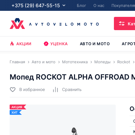
+375 (29) 647-55-15
Блог
О нас
Покупателя
Ка
АКЦИИ
УЦЕНКА
АВТО И МОТО
АГРО
Главная
Авто и мото
Мототехника
Мопеды
Rockot
Мопед ROCKOT ALPHA OFFROAD 
В избранное
Cравнить
АКЦИЯ
О
ХИТ