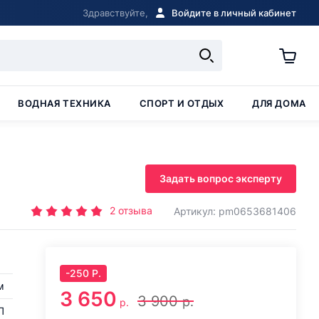
Здравствуйте,
Войдите в личный кабинет
ВОДНАЯ ТЕХНИКА
СПОРТ И ОТДЫХ
ДЛЯ ДОМА
Задать вопрос эксперту
2
отзыва
Артикул: pm0653681406
-
250
Р.
м
3 650
3 900
р.
р.
П