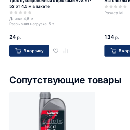
Трос буксировочный с крюками AVS ET-
Авточехлы E
5S 5т 4.5 м в пакете
Размер М.
Длина: 4,5 м.
Разрывная нагрузка: 5 т.
24
134
р.
р.
В корзину
В кор
Сопутствующие товары