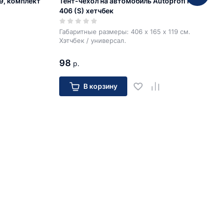
9, комплект
Тент-чехол на автомобиль Autoprofi HTB-
406 (S) хетчбек
Габаритные размеры: 406 х 165 х 119 см.
Хэтчбек / универсал.
98
р.
В корзину