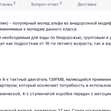
2
2
тзывы
Вопрос-ответ
Доставка
лик) - популярный мопед альфа во внедорожной моди
рименяемые к мопедам данного класса.
необходимым для езды по бездорожью, грунтовым и 
ет как подросткам от 16-ти летнего возраста, так и в
 4-х тактный двигатель 139FMB, являющийся преемник
артером, который исключает потребность в использов
нической, 4-х ступенчатой коробке передач с мотоци
ической вилкой, диаметром 27 мм. Сзади установлены