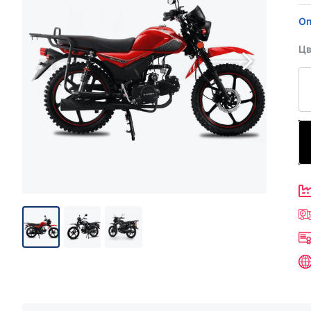
Оп
Цв