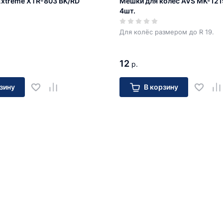
xtreme XTR-803 BK/RD
Мешки для колес AVS MK-121
4шт.
Для колёс размером до R 19.
12
р.
зину
В корзину