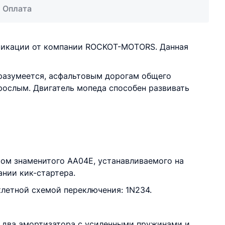
Оплата
фикации от компании ROCKOT-MOTORS. Данная
разумеется, асфальтовым дорогам общего
зрослым. Двигатель мопеда способен развивать
ом знаменитого AA04E, устанавливаемого на
ании кик-стартера.
клетной схемой переключения: 1N234.
 два амортизатора с усиленными пружинами и