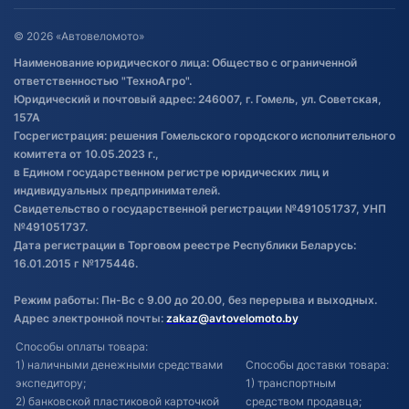
Оставить отзыв
Договор публичной оферты
© 2026 «Автовеломото»
Правила публикации отзывов о
Наименование юридического лица: Общество с ограниченной
товаре
ответственностью "ТехноАгро".
Обработка файлов cookie
Юридический и почтовый адрес: 246007, г. Гомель, ул. Советская,
Постановка транспорта на учет
157А
Госрегистрация: решения Гомельского городского исполнительного
Обновления в ЭПТС 2024
комитета от 10.05.2023 г.,
в Едином государственном регистре юридических лиц и
индивидуальных предпринимателей.
Свидетельство о государственной регистрации №491051737, УНП
№491051737.
Дата регистрации в Торговом реестре Республики Беларусь:
16.01.2015 г №175446.
Режим работы: Пн-Вс с 9.00 до 20.00, без перерыва и выходных.
Адрес электронной почты:
zakaz@avtovelomoto.by
Способы оплаты товара:
1) наличными денежными средствами
Способы доставки товара:
экспедитору;
1) транспортным
2) банковской пластиковой карточкой
средством продавца;