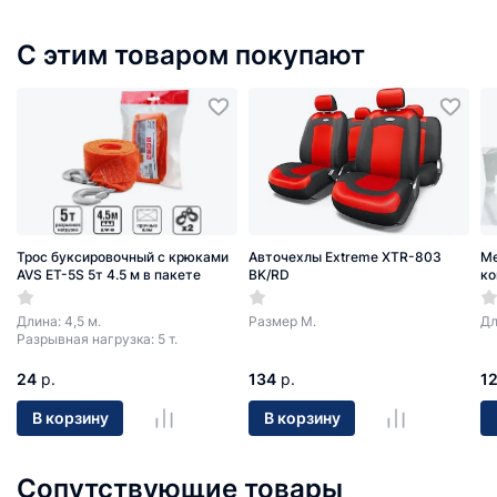
С этим товаром покупают
Трос буксировочный с крюками
Авточехлы Extreme XTR-803
Ме
AVS ET-5S 5т 4.5 м в пакете
BK/RD
ко
Длина: 4,5 м.
Размер М.
Дл
Разрывная нагрузка: 5 т.
24
р.
134
р.
1
В корзину
В корзину
Сопутствующие товары