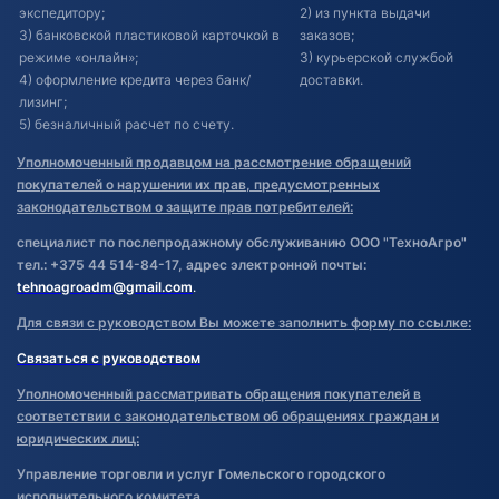
экспедитору;
2) из пункта выдачи
3) банковской пластиковой карточкой в
заказов;
режиме «онлайн»;
3) курьерской службой
4) оформление кредита через банк/
доставки.
лизинг;
5) безналичный расчет по счету.
Уполномоченный продавцом на рассмотрение обращений
покупателей о нарушении их прав, предусмотренных
законодательством о защите прав потребителей:
специалист по послепродажному обслуживанию ООО "ТехноАгро"
тел.: +375 44 514-84-17, адрес электронной почты:
tehnoagroadm@gmail.com
.
Для связи с руководством Вы можете заполнить форму по ссылке:
Связаться с руководством
Уполномоченный рассматривать обращения покупателей в
соответствии с законодательством об обращениях граждан и
юридических лиц:
Управление торговли и услуг Гомельского городского
исполнительного комитета