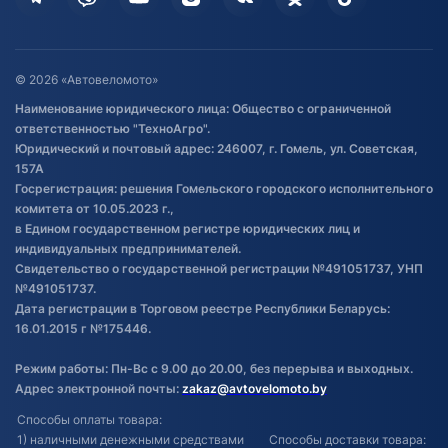
Дополнительные услуги
Гарантия и возврат
Оставить отзыв
Договор публичной оферты
© 2026 «Автовеломото»
Правила публикации отзывов о
Наименование юридического лица: Общество с ограниченной
товаре
ответственностью "ТехноАгро".
Обработка файлов cookie
Юридический и почтовый адрес: 246007, г. Гомель, ул. Советская,
Постановка транспорта на учет
157А
Госрегистрация: решения Гомельского городского исполнительного
Обновления в ЭПТС 2024
комитета от 10.05.2023 г.,
в Едином государственном регистре юридических лиц и
индивидуальных предпринимателей.
Свидетельство о государственной регистрации №491051737, УНП
№491051737.
Дата регистрации в Торговом реестре Республики Беларусь:
16.01.2015 г №175446.
Режим работы: Пн-Вс с 9.00 до 20.00, без перерыва и выходных.
Адрес электронной почты:
zakaz@avtovelomoto.by
Способы оплаты товара:
1) наличными денежными средствами
Способы доставки товара: