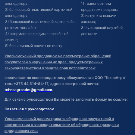
экспедитору;
1) транспортным
2) банковской пластиковой карточкой
средством продавца;
экспедитору;
2) из пункта выдачи
3) банковской пластиковой карточкой в
заказов;
режиме «онлайн»;
3) курьерской службой
4) оформление кредита через банк/
доставки.
лизинг;
5) безналичный расчет по счету.
Уполномоченный продавцом на рассмотрение обращений
покупателей о нарушении их прав, предусмотренных
законодательством о защите прав потребителей:
специалист по послепродажному обслуживанию ООО "ТехноАгро"
тел.: +375 44 514-84-17, адрес электронной почты:
tehnoagroadm@gmail.com
.
Для связи с руководством Вы можете заполнить форму по ссылке:
Связаться с руководством
Уполномоченный рассматривать обращения покупателей в
соответствии с законодательством об обращениях граждан и
юридических лиц: