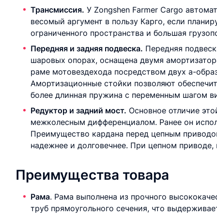
Трансмиссия.
У Zongshen Farmer Cargo автомат
весомый аргумент в пользу Карго, если планир
ограниченного пространства и большая грузоп
Передняя и задняя подвеска.
Передняя подвеск
шаровых опорах, оснащена двумя амортизатора
раме мотовездехода посредством двух а-образ
Амортизационные стойки позволяют обеспечить
более длинная пружина с переменным шагом ви
Редуктор и задний мост.
Основное отличие это
межколесным дифференциалом. Ранее он испол
Преимущество кардана перед цепным приводом
надежнее и долговечнее. При цепном приводе, 
Преимущества товара
Рама
. Рама выполнена из прочного высококаче
труб прямоугольного сечения, что выдерживает