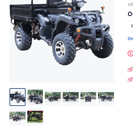
об
О
Оп