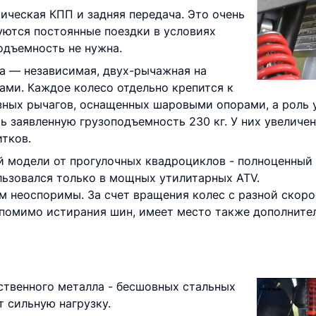
ическая КПП и задняя передача. Это очень
уются постоянные поездки в условиях
одъемность не нужна.
а — независимая, двух-рычажная на
ми. Каждое колесо отдельно крепится к
ных рычагов, оснащенных шаровыми опорами, а роль у
 заявленную грузоподъемность 230 кг. У них увеличе
тков.
й модели от прогулочных квадроциклов - полноценный
ьзовался только в мощных утилитарных ATV.
 неоспоримы. За счет вращения колес с разной скоро
помимо истирания шин, имеет место также дополнитель
ственного металла - бесшовных стальных
 сильную нагрузку.