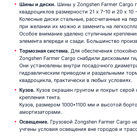
Шины и диски.
Шины у Zongshen Farmer Cargo 
квадроциклов размерности 21 x 7-10 и 20 x 10 -
Колесные диски стальные, рассчитанные на пе
при желании их можно и заменить на легкоспл
Особое внимание уделено ступичным креплени
элемента впереди и сзади. Большинство произ
Тормозная система.
Для обеспечения спокойно
Zongshen Farmer Cargo снабдили дисковыми г
Они установлены внутри посадочного диаметра
гидравлическим приводом и раздельными торм
квадроцикла, практически в любых условиях.
Кузов.
Кузов окрашен грунтом и покрыт серой
крепления тента.
Кузов, размером 1000*1100 мм и высотой борт
амортизаторами.
Освещение.
Грузовой Zongshen Farmer Cargo н
учтены условия освещения вне городов и трасс