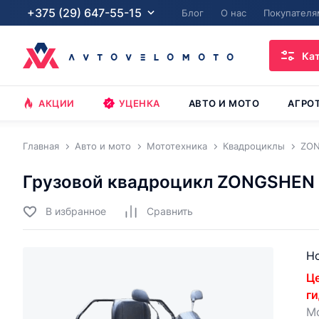
+375 (29) 647-55-15
Блог
О нас
Покупателя
Ка
АКЦИИ
УЦЕНКА
АВТО И МОТО
АГРО
Главная
Авто и мото
Мототехника
Квадроциклы
ZO
Грузовой квадроцикл ZONGSHEN
В избранное
Cравнить
Но
Це
ги
Мо