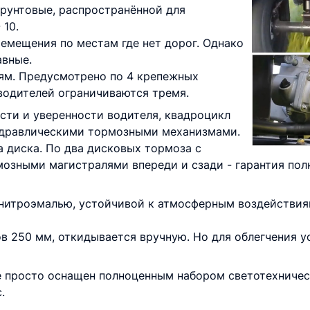
грунтовые, распространённой для
 10.
ремещения по местам где нет дорог. Однако
авные.
ям. Предусмотрено по 4 крепежных
водителей ограничиваются тремя.
сти и уверенности водителя, квадроцикл
идравлическими тормозными механизмами.
 диска. По два дисковых тормоза с
озными магистралями впереди и сзади - гарантия пол
 нитроэмалью, устойчивой к атмосферным воздействия
ов 250 мм, откидывается вручную. Но для облегчения 
е просто оснащен полноценным набором светотехничес
.