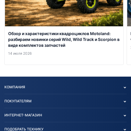
Обзор и характеристики квадроциклов Motoland:
разбираем новинки серий Wild, Wild Track и Scorpion в
виде комплектов запчастей
14 июля 2026
КОМПАНИЯ
Опт
ПОКУПАТЕЛЯМ
О нас
Контакты
Политика конфиденциальности
ИНТЕРНЕТ-МАГАЗИН
Тест-драйв
Отзыв согласия обработки
Вакансии
персональных данных
Авто и Мото
ПОДОБРАТЬ ТЕХНИКУ