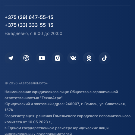
Блог
Согласие на обработку
Агротехника
Партнерам
персональных данных
Огород и дача
Мототехника
Карта сайта
Информация до получения
Водный транспорт
Агротехника
+375 (29) 647-55-15
согласия на обработку
Электротранспорт
Электротранспорт
+375 (33) 333-55-15
персональных данных
Активный отдых и спорт
Лодочные моторные
Ежедневно, с 9:00 до 20:00
Доставка
Здоровье
Оплата
Для дома
Кредит и рассрочка
Дополнительные услуги
Гарантия и возврат
Оставить отзыв
Договор публичной оферты
© 2026 «Автовеломото»
Правила публикации отзывов о
Наименование юридического лица: Общество с ограниченной
товаре
ответственностью "ТехноАгро".
Обработка файлов cookie
Юридический и почтовый адрес: 246007, г. Гомель, ул. Советская,
Постановка транспорта на учет
157А
Госрегистрация: решения Гомельского городского исполнительного
Обновления в ЭПТС 2024
комитета от 10.05.2023 г.,
в Едином государственном регистре юридических лиц и
индивидуальных предпринимателей.