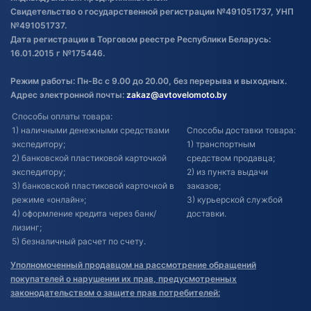
Свидетельство о государственной регистрации №491051737, УНП
№491051737.
Дата регистрации в Торговом реестре Республики Беларусь:
16.01.2015 г №175446.
Режим работы: Пн-Вс с 9.00 до 20.00, без перерыва и выходных.
Адрес электронной почты:
zakaz@avtovelomoto.by
Способы оплаты товара:
1) наличными денежными средствами
Способы доставки товара:
экспедитору;
1) транспортным
2) банковской пластиковой карточкой
средством продавца;
экспедитору;
2) из пункта выдачи
3) банковской пластиковой карточкой в
заказов;
режиме «онлайн»;
3) курьерской службой
4) оформление кредита через банк/
доставки.
лизинг;
5) безналичный расчет по счету.
Уполномоченный продавцом на рассмотрение обращений
покупателей о нарушении их прав, предусмотренных
законодательством о защите прав потребителей: