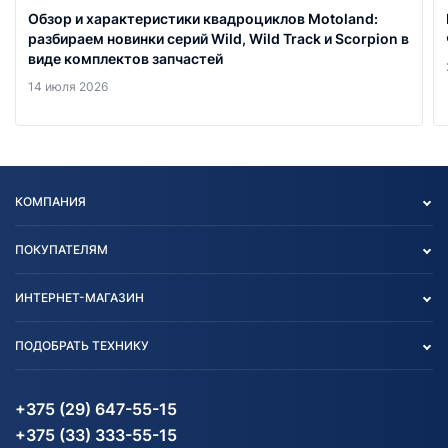
Обзор и характеристики квадроциклов Motoland:
разбираем новинки серий Wild, Wild Track и Scorpion в
виде комплектов запчастей
14 июля 2026
КОМПАНИЯ
Опт
ПОКУПАТЕЛЯМ
О нас
Контакты
Политика конфиденциальности
ИНТЕРНЕТ-МАГАЗИН
Тест-драйв
Отзыв согласия обработки
Вакансии
персональных данных
Авто и Мото
ПОДОБРАТЬ ТЕХНИКУ
Блог
Согласие на обработку
Агротехника
Партнерам
персональных данных
Огород и дача
Мототехника
Карта сайта
Информация до получения
Водный транспорт
Агротехника
+375 (29) 647-55-15
согласия на обработку
Электротранспорт
Электротранспорт
+375 (33) 333-55-15