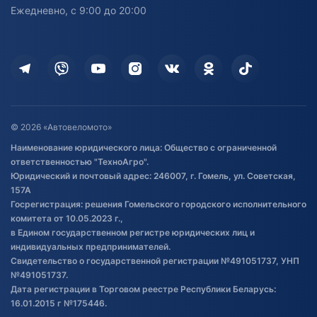
персональных данных
Активный отдых и спорт
Лодочные моторные
Ежедневно, с 9:00 до 20:00
Доставка
Здоровье
Оплата
Для дома
Кредит и рассрочка
Дополнительные услуги
Гарантия и возврат
Оставить отзыв
Договор публичной оферты
© 2026 «Автовеломото»
Правила публикации отзывов о
Наименование юридического лица: Общество с ограниченной
товаре
ответственностью "ТехноАгро".
Обработка файлов cookie
Юридический и почтовый адрес: 246007, г. Гомель, ул. Советская,
Постановка транспорта на учет
157А
Госрегистрация: решения Гомельского городского исполнительного
Обновления в ЭПТС 2024
комитета от 10.05.2023 г.,
в Едином государственном регистре юридических лиц и
индивидуальных предпринимателей.
Свидетельство о государственной регистрации №491051737, УНП
№491051737.
Дата регистрации в Торговом реестре Республики Беларусь:
16.01.2015 г №175446.