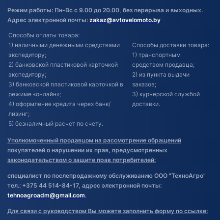
Режим работы: Пн-Вс с 9.00 до 20.00, без перерыва и выходных.
Адрес электронной почты:
zakaz@avtovelomoto.by
Способы оплаты товара:
1) наличными денежными средствами
Способы доставки товара:
экспедитору;
1) транспортным
2) банковской пластиковой карточкой
средством продавца;
экспедитору;
2) из пункта выдачи
3) банковской пластиковой карточкой в
заказов;
режиме «онлайн»;
3) курьерской службой
4) оформление кредита через банк/
доставки.
лизинг;
5) безналичный расчет по счету.
Уполномоченный продавцом на рассмотрение обращений
покупателей о нарушении их прав, предусмотренных
законодательством о защите прав потребителей:
специалист по послепродажному обслуживанию ООО "ТехноАгро"
тел.: +375 44 514-84-17, адрес электронной почты:
tehnoagroadm@gmail.com
.
Для связи с руководством Вы можете заполнить форму по ссылке: