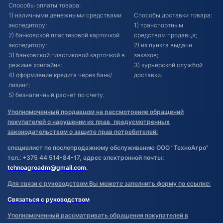
Способы оплаты товара:
1) наличными денежными средствами
Способы доставки товара:
экспедитору;
1) транспортным
2) банковской пластиковой карточкой
средством продавца;
экспедитору;
2) из пункта выдачи
3) банковской пластиковой карточкой в
заказов;
режиме «онлайн»;
3) курьерской службой
4) оформление кредита через банк/
доставки.
лизинг;
5) безналичный расчет по счету.
Уполномоченный продавцом на рассмотрение обращений
покупателей о нарушении их прав, предусмотренных
законодательством о защите прав потребителей:
специалист по послепродажному обслуживанию ООО "ТехноАгро"
тел.: +375 44 514-84-17, адрес электронной почты:
tehnoagroadm@gmail.com
.
Для связи с руководством Вы можете заполнить форму по ссылке:
Связаться с руководством
Уполномоченный рассматривать обращения покупателей в