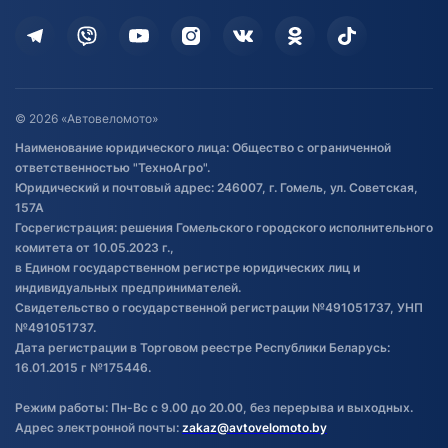
Кредит и рассрочка
Дополнительные услуги
Гарантия и возврат
Оставить отзыв
Договор публичной оферты
© 2026 «Автовеломото»
Правила публикации отзывов о
Наименование юридического лица: Общество с ограниченной
товаре
ответственностью "ТехноАгро".
Обработка файлов cookie
Юридический и почтовый адрес: 246007, г. Гомель, ул. Советская,
Постановка транспорта на учет
157А
Госрегистрация: решения Гомельского городского исполнительного
Обновления в ЭПТС 2024
комитета от 10.05.2023 г.,
в Едином государственном регистре юридических лиц и
индивидуальных предпринимателей.
Свидетельство о государственной регистрации №491051737, УНП
№491051737.
Дата регистрации в Торговом реестре Республики Беларусь:
16.01.2015 г №175446.
Режим работы: Пн-Вс с 9.00 до 20.00, без перерыва и выходных.
Адрес электронной почты:
zakaz@avtovelomoto.by