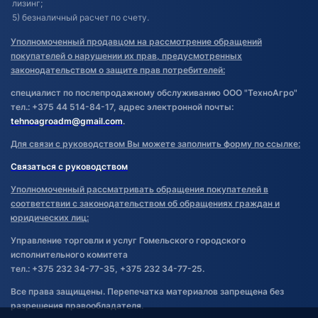
лизинг;
5) безналичный расчет по счету.
Уполномоченный продавцом на рассмотрение обращений
покупателей о нарушении их прав, предусмотренных
законодательством о защите прав потребителей:
специалист по послепродажному обслуживанию ООО "ТехноАгро"
тел.: +375 44 514-84-17, адрес электронной почты:
tehnoagroadm@gmail.com
.
Для связи с руководством Вы можете заполнить форму по ссылке:
Связаться с руководством
Уполномоченный рассматривать обращения покупателей в
соответствии с законодательством об обращениях граждан и
юридических лиц:
Управление торговли и услуг Гомельского городского
исполнительного комитета
тел.: +375 232 34-77-35, +375 232 34-77-25.
Все права защищены. Перепечатка материалов запрещена без
разрешения правообладателя.