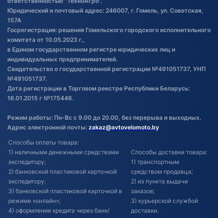
ответственностью "ТехноАгро".
Обработка файлов cookie
Юридический и почтовый адрес: 246007, г. Гомель, ул. Советская,
Постановка транспорта на учет
157А
Госрегистрация: решения Гомельского городского исполнительного
Обновления в ЭПТС 2024
комитета от 10.05.2023 г.,
в Едином государственном регистре юридических лиц и
индивидуальных предпринимателей.
Свидетельство о государственной регистрации №491051737, УНП
№491051737.
Дата регистрации в Торговом реестре Республики Беларусь:
16.01.2015 г №175446.
Режим работы: Пн-Вс с 9.00 до 20.00, без перерыва и выходных.
Адрес электронной почты:
zakaz@avtovelomoto.by
Способы оплаты товара:
1) наличными денежными средствами
Способы доставки товара:
экспедитору;
1) транспортным
2) банковской пластиковой карточкой
средством продавца;
экспедитору;
2) из пункта выдачи
3) банковской пластиковой карточкой в
заказов;
режиме «онлайн»;
3) курьерской службой
4) оформление кредита через банк/
доставки.