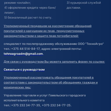
режиме «онлайн»;
3) курьерской службой
4) оформление кредита через банк/
доставки.
лизинг;
5) безналичный расчет по счету.
Уполномоченный продавцом на рассмотрение обращений
покупателей о нарушении их прав, предусмотренных
законодательством о защите прав потребителей:
специалист по послепродажному обслуживанию ООО "ТехноАгро"
тел.: +375 44 514-84-17, адрес электронной почты:
tehnoagroadm@gmail.com
.
Для связи с руководством Вы можете заполнить форму по ссылке:
Связаться с руководством
Уполномоченный рассматривать обращения покупателей в
соответствии с законодательством об обращениях граждан и
юридических лиц:
Управление торговли и услуг Гомельского городского
исполнительного комитета
тел.: +375 232 34-77-35, +375 232 34-77-25.