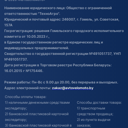
Правила публикации отзывов о
Наименование юридического лица: Общество с ограниченной
товаре
ответственностью "ТехноАгро".
Обработка файлов cookie
Юридический и почтовый адрес: 246007, г. Гомель, ул. Советская,
Постановка транспорта на учет
157А
Госрегистрация: решения Гомельского городского исполнительного
Обновления в ЭПТС 2024
комитета от 10.05.2023 г.,
в Едином государственном регистре юридических лиц и
индивидуальных предпринимателей.
Свидетельство о государственной регистрации №491051737, УНП
№491051737.
Дата регистрации в Торговом реестре Республики Беларусь:
16.01.2015 г №175446.
Режим работы: Пн-Вс с 9.00 до 20.00, без перерыва и выходных.
Адрес электронной почты:
zakaz@avtovelomoto.by
Способы оплаты товара:
1) наличными денежными средствами
Способы доставки товара:
экспедитору;
1) транспортным
2) банковской пластиковой карточкой
средством продавца;
экспедитору;
2) из пункта выдачи
3) банковской пластиковой карточкой в
заказов;