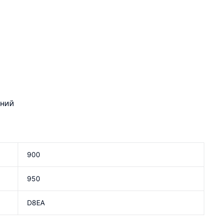
ений
900
950
D8EA