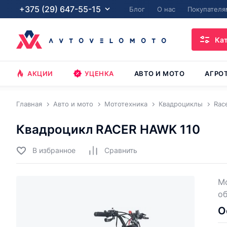
+375 (29) 647-55-15
Блог
О нас
Покупателя
Ка
АКЦИИ
УЦЕНКА
АВТО И МОТО
АГРО
Главная
Авто и мото
Мототехника
Квадроциклы
Rac
Квадроцикл RACER HAWK 110
В избранное
Cравнить
Мо
об
О