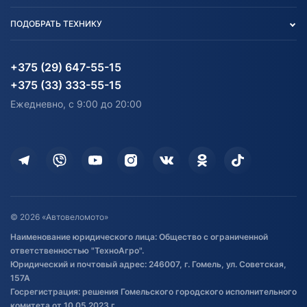
Вакансии
персональных данных
Авто и Мото
ПОДОБРАТЬ ТЕХНИКУ
Блог
Согласие на обработку
Агротехника
Партнерам
персональных данных
Огород и дача
Мототехника
Карта сайта
Информация до получения
Водный транспорт
Агротехника
+375 (29) 647-55-15
согласия на обработку
Электротранспорт
Электротранспорт
+375 (33) 333-55-15
персональных данных
Активный отдых и спорт
Лодочные моторные
Ежедневно, с 9:00 до 20:00
Доставка
Здоровье
Оплата
Для дома
Кредит и рассрочка
Дополнительные услуги
Гарантия и возврат
Оставить отзыв
Договор публичной оферты
© 2026 «Автовеломото»
Правила публикации отзывов о
Наименование юридического лица: Общество с ограниченной
товаре
ответственностью "ТехноАгро".
Обработка файлов cookie
Юридический и почтовый адрес: 246007, г. Гомель, ул. Советская,
Постановка транспорта на учет
157А
Госрегистрация: решения Гомельского городского исполнительного
Обновления в ЭПТС 2024
комитета от 10.05.2023 г.,