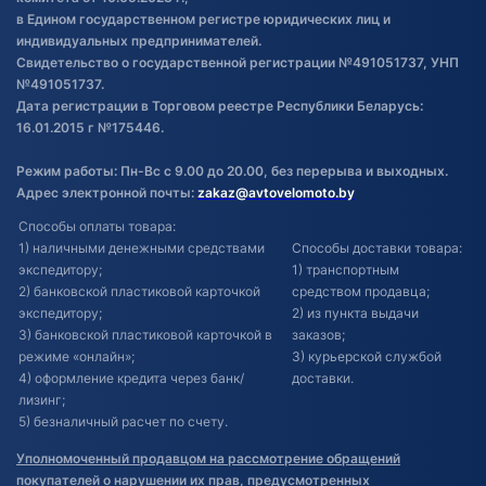
в Едином государственном регистре юридических лиц и
индивидуальных предпринимателей.
Свидетельство о государственной регистрации №491051737, УНП
№491051737.
Дата регистрации в Торговом реестре Республики Беларусь:
16.01.2015 г №175446.
Режим работы: Пн-Вс с 9.00 до 20.00, без перерыва и выходных.
Адрес электронной почты:
zakaz@avtovelomoto.by
Способы оплаты товара:
1) наличными денежными средствами
Способы доставки товара:
экспедитору;
1) транспортным
2) банковской пластиковой карточкой
средством продавца;
экспедитору;
2) из пункта выдачи
3) банковской пластиковой карточкой в
заказов;
режиме «онлайн»;
3) курьерской службой
4) оформление кредита через банк/
доставки.
лизинг;
5) безналичный расчет по счету.
Уполномоченный продавцом на рассмотрение обращений
покупателей о нарушении их прав, предусмотренных