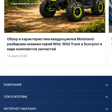
Обзор и характеристики квадроциклов Motoland:
разбираем новинки серий Wild, Wild Track и Scorpion в
виде комплектов запчастей
14 июля 2026
КОМПАНИЯ
Опт
ПОКУПАТЕЛЯМ
О нас
Контакты
Политика конфиденциальности
ИНТЕРНЕТ-МАГАЗИН
Тест-драйв
Отзыв согласия обработки