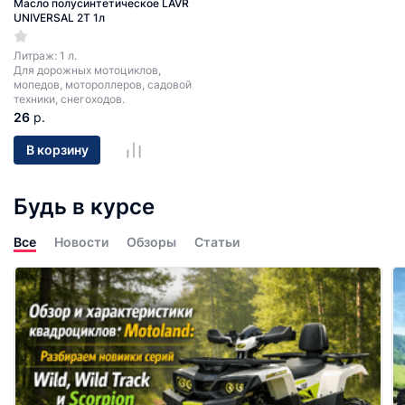
Масло полусинтетическое LAVR
UNIVERSAL 2T 1л
Литраж: 1 л.
Для дорожных мотоциклов,
мопедов, мотороллеров, садовой
техники, снегоходов.
26
р.
В корзину
Будь в курсе
Все
Новости
Обзоры
Статьи