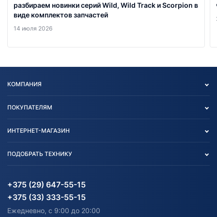
разбираем новинки серий Wild, Wild Track и Scorpion в
виде комплектов запчастей
14 июля 2026
КОМПАНИЯ
Опт
ПОКУПАТЕЛЯМ
О нас
Контакты
Политика конфиденциальности
ИНТЕРНЕТ-МАГАЗИН
Тест-драйв
Отзыв согласия обработки
Вакансии
персональных данных
Авто и Мото
ПОДОБРАТЬ ТЕХНИКУ
Блог
Согласие на обработку
Агротехника
Партнерам
персональных данных
Огород и дача
Мототехника
Карта сайта
Информация до получения
Водный транспорт
Агротехника
+375 (29) 647-55-15
согласия на обработку
Электротранспорт
Электротранспорт
+375 (33) 333-55-15
персональных данных
Активный отдых и спорт
Лодочные моторные
Ежедневно, с 9:00 до 20:00