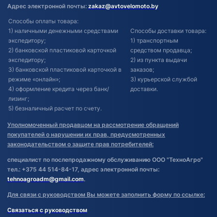
Адрес электронной почты:
zakaz@avtovelomoto.by
Способы оплаты товара:
1) наличными денежными средствами
Способы доставки товара:
экспедитору;
1) транспортным
2) банковской пластиковой карточкой
средством продавца;
экспедитору;
2) из пункта выдачи
3) банковской пластиковой карточкой в
заказов;
режиме «онлайн»;
3) курьерской службой
4) оформление кредита через банк/
доставки.
лизинг;
5) безналичный расчет по счету.
Уполномоченный продавцом на рассмотрение обращений
покупателей о нарушении их прав, предусмотренных
законодательством о защите прав потребителей:
специалист по послепродажному обслуживанию ООО "ТехноАгро"
тел.: +375 44 514-84-17, адрес электронной почты:
tehnoagroadm@gmail.com
.
Для связи с руководством Вы можете заполнить форму по ссылке:
Связаться с руководством