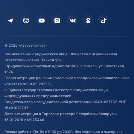
Доставка
Здоровье
Оплата
Для дома
Кредит и рассрочка
Дополнительные услуги
Гарантия и возврат
Оставить отзыв
Договор публичной оферты
© 2026 «Автовеломото»
Правила публикации отзывов о
Наименование юридического лица: Общество с ограниченной
товаре
ответственностью "ТехноАгро".
Обработка файлов cookie
Юридический и почтовый адрес: 246007, г. Гомель, ул. Советская,
Постановка транспорта на учет
157А
Госрегистрация: решения Гомельского городского исполнительного
Обновления в ЭПТС 2024
комитета от 10.05.2023 г.,
в Едином государственном регистре юридических лиц и
индивидуальных предпринимателей.
Свидетельство о государственной регистрации №491051737, УНП
№491051737.
Дата регистрации в Торговом реестре Республики Беларусь:
16.01.2015 г №175446.
Режим работы: Пн-Вс с 9.00 до 20.00, без перерыва и выходных.