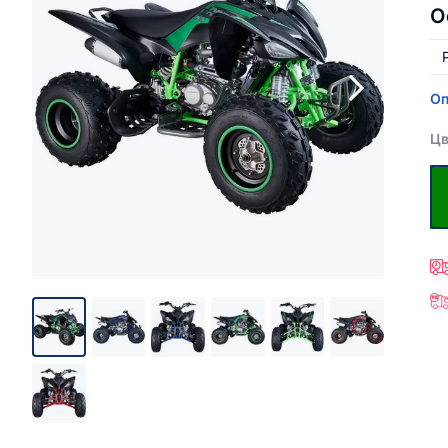
О
Оп
Цв