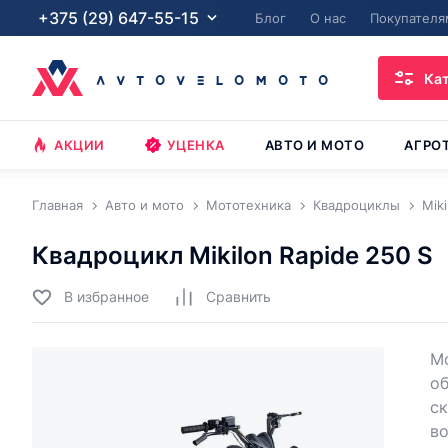
+375 (29) 647-55-15
Блог
О нас
Покупателя
Ка
АКЦИИ
УЦЕНКА
АВТО И МОТО
АГРО
Главная
Авто и мото
Мототехника
Квадроциклы
Miki
Квадроцикл Mikilon Rapide 250 S
В избранное
Cравнить
Мо
об
ск
во