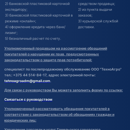
2) банковской пластиковой карточкой
средством продавца;
экспедитору;
2) из пункта выдачи
3) банковской пластиковой карточкой в
заказов;
режиме «онлайн»;
3) курьерской службой
4) оформление кредита через банк/
доставки.
лизинг;
5) безналичный расчет по счету.
Уполномоченный продавцом на рассмотрение обращений
покупателей о нарушении их прав, предусмотренных
законодательством о защите прав потребителей:
специалист по послепродажному обслуживанию ООО "ТехноАгро"
тел.: +375 44 514-84-17, адрес электронной почты:
tehnoagroadm@gmail.com
.
Для связи с руководством Вы можете заполнить форму по ссылке:
Связаться с руководством
Уполномоченный рассматривать обращения покупателей в
соответствии с законодательством об обращениях граждан и
юридических лиц:
Управление торговли и услуг Гомельского городского