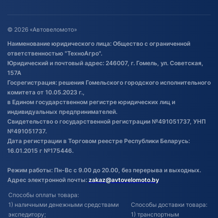
Гарантия и возврат
Оставить отзыв
Договор публичной оферты
© 2026 «Автовеломото»
Правила публикации отзывов о
Наименование юридического лица: Общество с ограниченной
товаре
ответственностью "ТехноАгро".
Обработка файлов cookie
Юридический и почтовый адрес: 246007, г. Гомель, ул. Советская,
Постановка транспорта на учет
157А
Госрегистрация: решения Гомельского городского исполнительного
Обновления в ЭПТС 2024
комитета от 10.05.2023 г.,
в Едином государственном регистре юридических лиц и
индивидуальных предпринимателей.
Свидетельство о государственной регистрации №491051737, УНП
№491051737.
Дата регистрации в Торговом реестре Республики Беларусь:
16.01.2015 г №175446.
Режим работы: Пн-Вс с 9.00 до 20.00, без перерыва и выходных.
Адрес электронной почты:
zakaz@avtovelomoto.by
Способы оплаты товара:
1) наличными денежными средствами
Способы доставки товара:
экспедитору;
1) транспортным