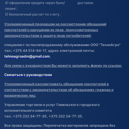
4) оформление кредита через банк/
доставки.
лизинг;
5) безналичный расчет по счету.
Уполномоченный продавцом на рассмотрение обращений
покупателей о нарушении их прав, предусмотренных
законодательством о защите прав потребителей:
специалист по послепродажному обслуживанию ООО "ТехноАгро"
тел.: +375 44 514-84-17, адрес электронной почты:
tehnoagroadm@gmail.com
.
Для связи с руководством Вы можете заполнить форму по ссылке:
Связаться с руководством
Уполномоченный рассматривать обращения покупателей в
соответствии с законодательством об обращениях граждан и
юридических лиц:
Управление торговли и услуг Гомельского городского
исполнительного комитета
тел.: +375 232 34-77-35, +375 232 34-77-25.
Все права защищены. Перепечатка материалов запрещена без