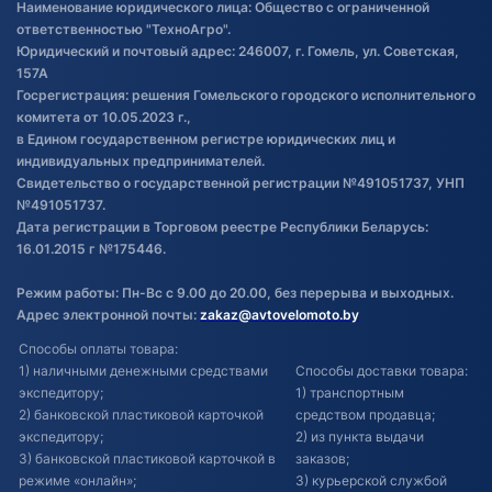
Наименование юридического лица: Общество с ограниченной
товаре
ответственностью "ТехноАгро".
Обработка файлов cookie
Юридический и почтовый адрес: 246007, г. Гомель, ул. Советская,
Постановка транспорта на учет
157А
Госрегистрация: решения Гомельского городского исполнительного
Обновления в ЭПТС 2024
комитета от 10.05.2023 г.,
в Едином государственном регистре юридических лиц и
индивидуальных предпринимателей.
Свидетельство о государственной регистрации №491051737, УНП
№491051737.
Дата регистрации в Торговом реестре Республики Беларусь:
16.01.2015 г №175446.
Режим работы: Пн-Вс с 9.00 до 20.00, без перерыва и выходных.
Адрес электронной почты:
zakaz@avtovelomoto.by
Способы оплаты товара:
1) наличными денежными средствами
Способы доставки товара:
экспедитору;
1) транспортным
2) банковской пластиковой карточкой
средством продавца;
экспедитору;
2) из пункта выдачи
3) банковской пластиковой карточкой в
заказов;
режиме «онлайн»;
3) курьерской службой