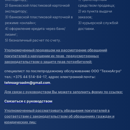
2) банковской пластиковой карточкой
средством продавца;
экспедитору;
2) из пункта выдачи
3) банковской пластиковой карточкой в
заказов;
режиме «онлайн»;
3) курьерской службой
4) оформление кредита через банк/
доставки.
лизинг;
5) безналичный расчет по счету.
Уполномоченный продавцом на рассмотрение обращений
покупателей о нарушении их прав, предусмотренных
законодательством о защите прав потребителей:
специалист по послепродажному обслуживанию ООО "ТехноАгро"
тел.: +375 44 514-84-17, адрес электронной почты:
tehnoagroadm@gmail.com
.
Для связи с руководством Вы можете заполнить форму по ссылке:
Связаться с руководством
Уполномоченный рассматривать обращения покупателей в
соответствии с законодательством об обращениях граждан и
юридических лиц: