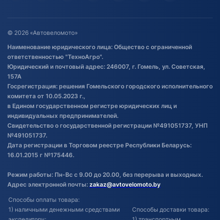
Гарантия и возврат
Оставить отзыв
Договор публичной оферты
© 2026 «Автовеломото»
Правила публикации отзывов о
Наименование юридического лица: Общество с ограниченной
товаре
ответственностью "ТехноАгро".
Обработка файлов cookie
Юридический и почтовый адрес: 246007, г. Гомель, ул. Советская,
Постановка транспорта на учет
157А
Госрегистрация: решения Гомельского городского исполнительного
Обновления в ЭПТС 2024
комитета от 10.05.2023 г.,
в Едином государственном регистре юридических лиц и
индивидуальных предпринимателей.
Свидетельство о государственной регистрации №491051737, УНП
№491051737.
Дата регистрации в Торговом реестре Республики Беларусь:
16.01.2015 г №175446.
Режим работы: Пн-Вс с 9.00 до 20.00, без перерыва и выходных.
Адрес электронной почты:
zakaz@avtovelomoto.by
Способы оплаты товара:
1) наличными денежными средствами
Способы доставки товара:
экспедитору;
1) транспортным