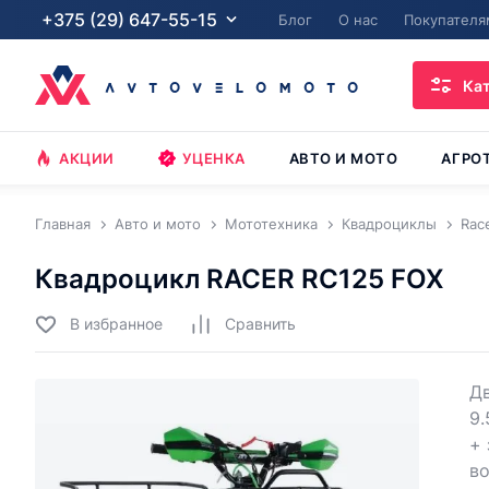
+375 (29) 647-55-15
Блог
О нас
Покупателя
Ка
АКЦИИ
УЦЕНКА
АВТО И МОТО
АГРО
Главная
Авто и мото
Мототехника
Квадроциклы
Rac
Квадроцикл RACER RC125 FOX
В избранное
Cравнить
Дв
9.
+ 
во