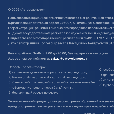
© 2026 «Автовеломото»
Наименование юридического лица: Общество с ограниченной ответ
Юридический и почтовый адрес: 246007, г. Гомель, ул. Советская, 1
Госрегистрация: решения Гомельского городского исполнительного 
в Едином государственном регистре юридических лиц и индивиду
Свидетельство о государственной регистрации №491051737, УНП 
Дата регистрации в Торговом реестре Республики Беларусь: 16.01.
Режим работы: Пн-Вс с 9.00 до 20.00, без перерыва и выходных.
Адрес электронной почты:
zakaz@avtovelomoto.by
Способы оплаты товара:
Способы 
1) наличными денежными средствами экспедитору;
1) транс
2) банковской пластиковой карточкой экспедитору;
2) из пун
3) банковской пластиковой карточкой в режиме «онлайн»;
3) курьер
4) оформление кредита через банк/лизинг;
5) безналичный расчет по счету.
Уполномоченный продавцом на рассмотрение обращений покупател
предусмотренных законодательством о защите прав потребителей