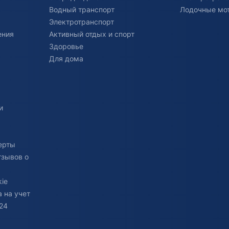
Водный транспорт
Лодочные мо
Электротранспорт
ения
Активный отдых и спорт
Здоровье
Для дома
и
ерты
тзывов о
ie
 на учет
24