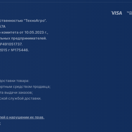
ственностью "ТехноАгро".
57А
комитета от 10.05.2023 г.,
альных предпринимателей.
№491051737.
2015 г №175446.
доставки товара:
портным средством продавца;
кта выдачи заказов;
ской службой доставки.
ей о нарушении их прав,
: