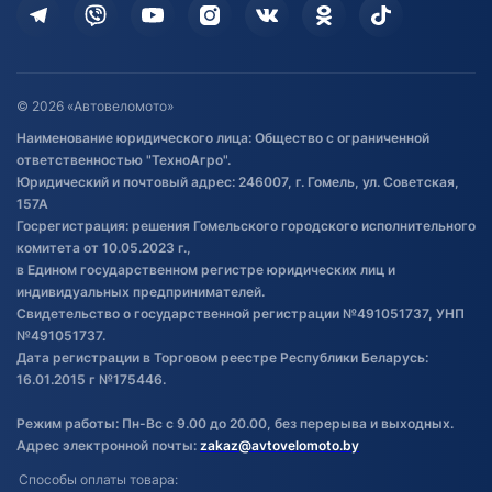
Дополнительные услуги
Гарантия и возврат
Оставить отзыв
Договор публичной оферты
© 2026 «Автовеломото»
Правила публикации отзывов о
Наименование юридического лица: Общество с ограниченной
товаре
ответственностью "ТехноАгро".
Обработка файлов cookie
Юридический и почтовый адрес: 246007, г. Гомель, ул. Советская,
Постановка транспорта на учет
157А
Госрегистрация: решения Гомельского городского исполнительного
Обновления в ЭПТС 2024
комитета от 10.05.2023 г.,
в Едином государственном регистре юридических лиц и
индивидуальных предпринимателей.
Свидетельство о государственной регистрации №491051737, УНП
№491051737.
Дата регистрации в Торговом реестре Республики Беларусь:
16.01.2015 г №175446.
Режим работы: Пн-Вс с 9.00 до 20.00, без перерыва и выходных.
Адрес электронной почты:
zakaz@avtovelomoto.by
Способы оплаты товара: