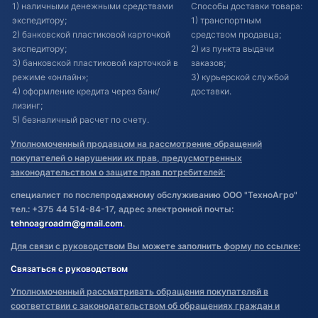
1) наличными денежными средствами
Способы доставки товара:
экспедитору;
1) транспортным
2) банковской пластиковой карточкой
средством продавца;
экспедитору;
2) из пункта выдачи
3) банковской пластиковой карточкой в
заказов;
режиме «онлайн»;
3) курьерской службой
4) оформление кредита через банк/
доставки.
лизинг;
5) безналичный расчет по счету.
Уполномоченный продавцом на рассмотрение обращений
покупателей о нарушении их прав, предусмотренных
законодательством о защите прав потребителей:
специалист по послепродажному обслуживанию ООО "ТехноАгро"
тел.: +375 44 514-84-17, адрес электронной почты:
tehnoagroadm@gmail.com
.
Для связи с руководством Вы можете заполнить форму по ссылке:
Связаться с руководством
Уполномоченный рассматривать обращения покупателей в
соответствии с законодательством об обращениях граждан и