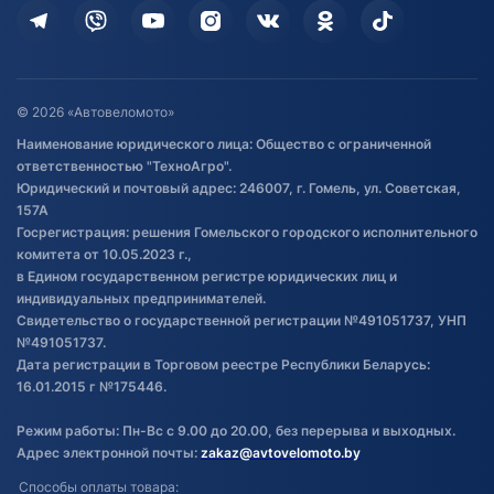
Дополнительные услуги
Гарантия и возврат
Оставить отзыв
Договор публичной оферты
© 2026 «Автовеломото»
Правила публикации отзывов о
Наименование юридического лица: Общество с ограниченной
товаре
ответственностью "ТехноАгро".
Обработка файлов cookie
Юридический и почтовый адрес: 246007, г. Гомель, ул. Советская,
Постановка транспорта на учет
157А
Госрегистрация: решения Гомельского городского исполнительного
Обновления в ЭПТС 2024
комитета от 10.05.2023 г.,
в Едином государственном регистре юридических лиц и
индивидуальных предпринимателей.
Свидетельство о государственной регистрации №491051737, УНП
№491051737.
Дата регистрации в Торговом реестре Республики Беларусь:
16.01.2015 г №175446.
Режим работы: Пн-Вс с 9.00 до 20.00, без перерыва и выходных.
Адрес электронной почты:
zakaz@avtovelomoto.by
Способы оплаты товара: