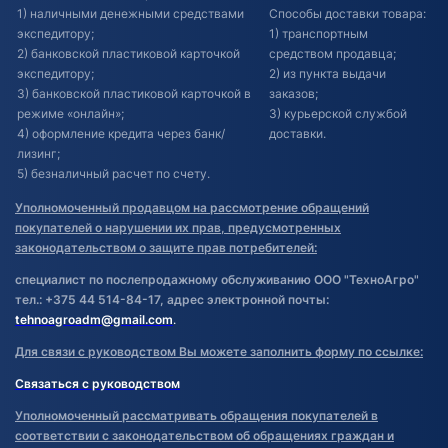
1) наличными денежными средствами
Способы доставки товара:
экспедитору;
1) транспортным
2) банковской пластиковой карточкой
средством продавца;
экспедитору;
2) из пункта выдачи
3) банковской пластиковой карточкой в
заказов;
режиме «онлайн»;
3) курьерской службой
4) оформление кредита через банк/
доставки.
лизинг;
5) безналичный расчет по счету.
Уполномоченный продавцом на рассмотрение обращений
покупателей о нарушении их прав, предусмотренных
законодательством о защите прав потребителей:
специалист по послепродажному обслуживанию ООО "ТехноАгро"
тел.: +375 44 514-84-17, адрес электронной почты:
tehnoagroadm@gmail.com
.
Для связи с руководством Вы можете заполнить форму по ссылке:
Связаться с руководством
Уполномоченный рассматривать обращения покупателей в
соответствии с законодательством об обращениях граждан и