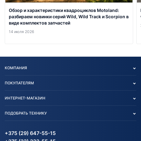
Обзор и характеристики квадроциклов Motoland:
разбираем новинки серий Wild, Wild Track и Scorpion в
виде комплектов запчастей
14 июля 2026
КОМПАНИЯ
Опт
ПОКУПАТЕЛЯМ
О нас
Контакты
Политика конфиденциальности
ИНТЕРНЕТ-МАГАЗИН
Тест-драйв
Отзыв согласия обработки
Вакансии
персональных данных
Авто и Мото
ПОДОБРАТЬ ТЕХНИКУ
Блог
Согласие на обработку
Агротехника
Партнерам
персональных данных
Огород и дача
Мототехника
Карта сайта
Информация до получения
Водный транспорт
Агротехника
+375 (29) 647-55-15
согласия на обработку
Электротранспорт
Электротранспорт