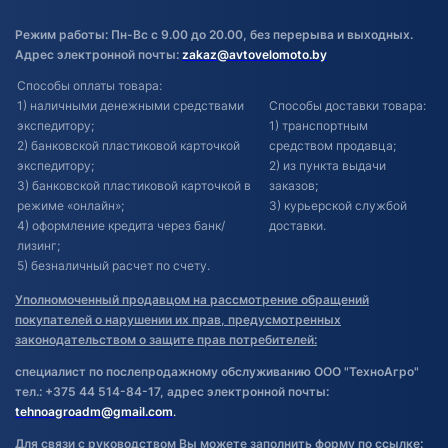
Режим работы: Пн-Вс с 9.00 до 20.00, без перерыва и выходных.
Адрес электронной почты:
zakaz@avtovelomoto.by
Способы оплаты товара:
1) наличными денежными средствами
Способы доставки товара:
экспедитору;
1) транспортным
2) банковской пластиковой карточкой
средством продавца;
экспедитору;
2) из пункта выдачи
3) банковской пластиковой карточкой в
заказов;
режиме «онлайн»;
3) курьерской службой
4) оформление кредита через банк/
доставки.
лизинг;
5) безналичный расчет по счету.
Уполномоченный продавцом на рассмотрение обращений
покупателей о нарушении их прав, предусмотренных
законодательством о защите прав потребителей:
специалист по послепродажному обслуживанию ООО "ТехноАгро"
тел.: +375 44 514-84-17, адрес электронной почты:
tehnoagroadm@gmail.com
.
Для связи с руководством Вы можете заполнить форму по ссылке: