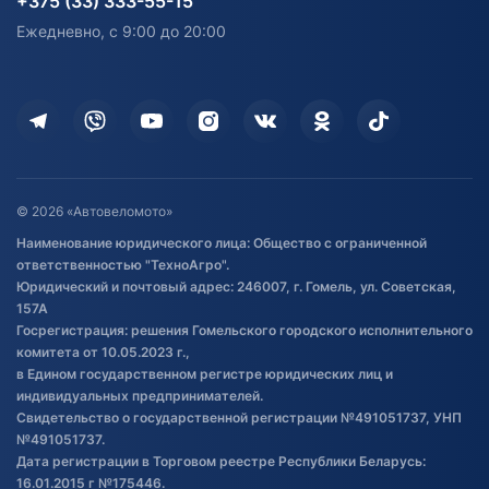
+375 (33) 333-55-15
персональных данных
Активный отдых и спорт
Лодочные моторные
Ежедневно, с 9:00 до 20:00
Доставка
Здоровье
Оплата
Для дома
Кредит и рассрочка
Дополнительные услуги
Гарантия и возврат
Оставить отзыв
Договор публичной оферты
© 2026 «Автовеломото»
Правила публикации отзывов о
Наименование юридического лица: Общество с ограниченной
товаре
ответственностью "ТехноАгро".
Обработка файлов cookie
Юридический и почтовый адрес: 246007, г. Гомель, ул. Советская,
Постановка транспорта на учет
157А
Госрегистрация: решения Гомельского городского исполнительного
Обновления в ЭПТС 2024
комитета от 10.05.2023 г.,
в Едином государственном регистре юридических лиц и
индивидуальных предпринимателей.
Свидетельство о государственной регистрации №491051737, УНП
№491051737.
Дата регистрации в Торговом реестре Республики Беларусь:
16.01.2015 г №175446.