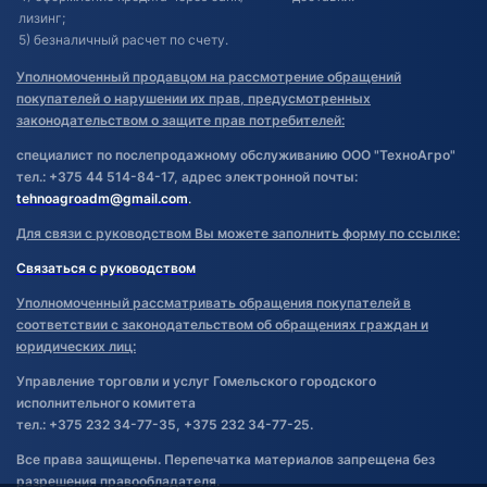
лизинг;
5) безналичный расчет по счету.
Уполномоченный продавцом на рассмотрение обращений
покупателей о нарушении их прав, предусмотренных
законодательством о защите прав потребителей:
специалист по послепродажному обслуживанию ООО "ТехноАгро"
тел.: +375 44 514-84-17, адрес электронной почты:
tehnoagroadm@gmail.com
.
Для связи с руководством Вы можете заполнить форму по ссылке:
Связаться с руководством
Уполномоченный рассматривать обращения покупателей в
соответствии с законодательством об обращениях граждан и
юридических лиц:
Управление торговли и услуг Гомельского городского
исполнительного комитета
тел.: +375 232 34-77-35, +375 232 34-77-25.
Все права защищены. Перепечатка материалов запрещена без
разрешения правообладателя.