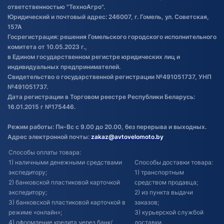
товаре
ответственностью "ТехноАгро".
Обработка файлов cookie
Юридический и почтовый адрес: 246007, г. Гомель, ул. Советская,
Постановка транспорта на учет
157А
Госрегистрация: решения Гомельского городского исполнительного
Обновления в ЭПТС 2024
комитета от 10.05.2023 г.,
в Едином государственном регистре юридических лиц и
индивидуальных предпринимателей.
Свидетельство о государственной регистрации №491051737, УНП
№491051737.
Дата регистрации в Торговом реестре Республики Беларусь:
16.01.2015 г №175446.
Режим работы: Пн-Вс с 9.00 до 20.00, без перерыва и выходных.
Адрес электронной почты:
zakaz@avtovelomoto.by
Способы оплаты товара:
1) наличными денежными средствами
Способы доставки товара:
экспедитору;
1) транспортным
2) банковской пластиковой карточкой
средством продавца;
экспедитору;
2) из пункта выдачи
3) банковской пластиковой карточкой в
заказов;
режиме «онлайн»;
3) курьерской службой
4) оформление кредита через банк/
доставки.