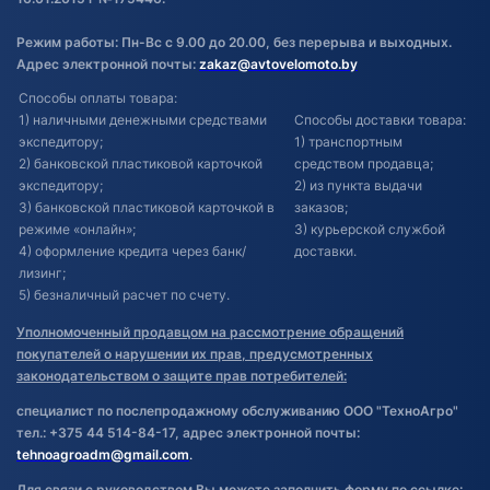
Режим работы: Пн-Вс с 9.00 до 20.00, без перерыва и выходных.
Адрес электронной почты:
zakaz@avtovelomoto.by
Способы оплаты товара:
1) наличными денежными средствами
Способы доставки товара:
экспедитору;
1) транспортным
2) банковской пластиковой карточкой
средством продавца;
экспедитору;
2) из пункта выдачи
3) банковской пластиковой карточкой в
заказов;
режиме «онлайн»;
3) курьерской службой
4) оформление кредита через банк/
доставки.
лизинг;
5) безналичный расчет по счету.
Уполномоченный продавцом на рассмотрение обращений
покупателей о нарушении их прав, предусмотренных
законодательством о защите прав потребителей:
специалист по послепродажному обслуживанию ООО "ТехноАгро"
тел.: +375 44 514-84-17, адрес электронной почты:
tehnoagroadm@gmail.com
.
Для связи с руководством Вы можете заполнить форму по ссылке: