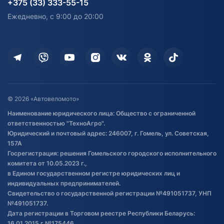
+375 (33) 333-55-15
персональных данных
Активный отдых и спорт
Лодочные моторные
Ежедневно, с 9:00 до 20:00
Доставка
Здоровье
Оплата
Для дома
Кредит и рассрочка
Дополнительные услуги
Гарантия и возврат
Оставить отзыв
Договор публичной оферты
© 2026 «Автовеломото»
Правила публикации отзывов о
Наименование юридического лица: Общество с ограниченной
товаре
ответственностью "ТехноАгро".
Обработка файлов cookie
Юридический и почтовый адрес: 246007, г. Гомель, ул. Советская,
Постановка транспорта на учет
157А
Госрегистрация: решения Гомельского городского исполнительного
Обновления в ЭПТС 2024
комитета от 10.05.2023 г.,
в Едином государственном регистре юридических лиц и
индивидуальных предпринимателей.
Свидетельство о государственной регистрации №491051737, УНП
№491051737.
Дата регистрации в Торговом реестре Республики Беларусь:
16.01.2015 г №175446.