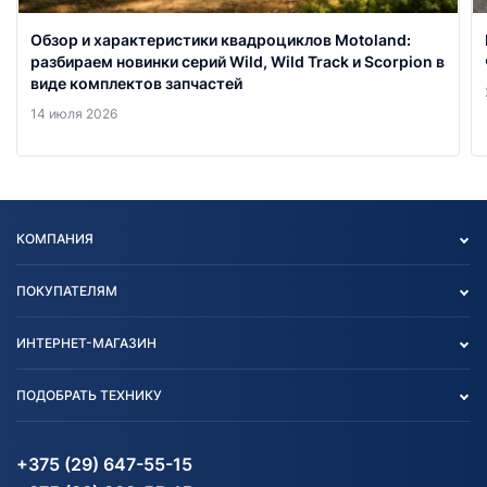
Обзор и характеристики квадроциклов Motoland:
разбираем новинки серий Wild, Wild Track и Scorpion в
виде комплектов запчастей
14 июля 2026
КОМПАНИЯ
Опт
ПОКУПАТЕЛЯМ
О нас
Контакты
Политика конфиденциальности
ИНТЕРНЕТ-МАГАЗИН
Тест-драйв
Отзыв согласия обработки
Вакансии
персональных данных
Авто и Мото
ПОДОБРАТЬ ТЕХНИКУ
Блог
Согласие на обработку
Агротехника
Партнерам
персональных данных
Огород и дача
Мототехника
Карта сайта
Информация до получения
Водный транспорт
Агротехника
+375 (29) 647-55-15
согласия на обработку
Электротранспорт
Электротранспорт