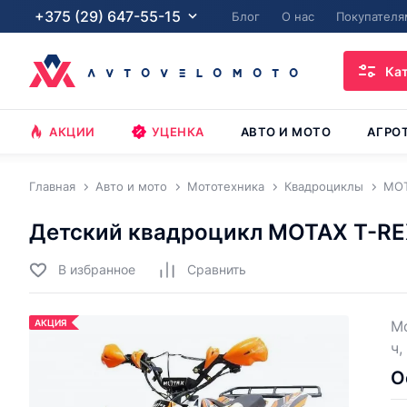
+375 (29) 647-55-15
Блог
О нас
Покупателя
Ка
АКЦИИ
УЦЕНКА
АВТО И МОТО
АГРО
Главная
Авто и мото
Мототехника
Квадроциклы
MO
Детский квадроцикл MOTAX T-REX
В избранное
Cравнить
АКЦИЯ
Мо
ч,
О