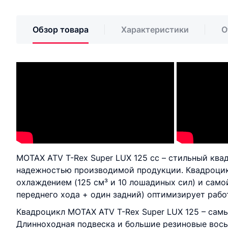
Обзор товара
Характеристики
О
MOTAX ATV T-Rex Super LUX 125 сс – стильный ква
надежностью производимой продукции. Квадроци
охлаждением (125 см³ и 10 лошадиных сил) и сам
переднего хода + один задний) оптимизирует работ
Квадроцикл MOTAX ATV T-Rex Super LUX 125 – самый
Длинноходная подвеска и большие резиновые вос