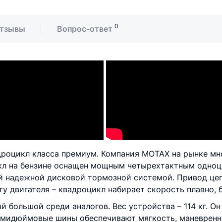
0
тзывы
Вопрос-ответ
дроцикл класса премиум. Компания MOTAX на рынке мно
кл на бензине оснащен мощным четырехтактным одноц
ой надежной дисковой тормозной системой. Привод цеп
у двигателя – квадроцикл набирает скорость плавно, 
 большой среди аналогов. Вес устройства – 114 кг. Он
ьмидюймовые шины обеспечивают мягкость, маневренно