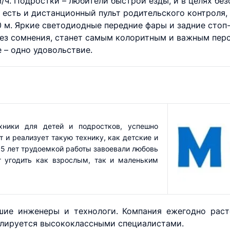
м/ч. Подростки – любители быстрой езды, и в целях б
е есть и дистанционный пульт родительского контроля
 м. Яркие светодиодные передние фары и задние стоп-
без сомнения, станет самым колоритным и важным пер
 – одно удовольствие.
хники для детей и подростков, успешно
 и реализует такую технику, как детские и
5 лет трудоемкой работы завоевали любовь
т угодить как взрослым, так и маленьким
ие инженеры и технологи. Компания ежегодно раст
олируется высококлассными специалистами.