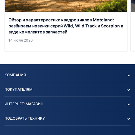
Обзор и характеристики квадроциклов Motoland:
разбираем новинки серий Wild, Wild Track и Scorpion в
виде комплектов запчастей
14 июля 2026
КОМПАНИЯ
Опт
ПОКУПАТЕЛЯМ
О нас
Контакты
Политика конфиденциальности
ИНТЕРНЕТ-МАГАЗИН
Тест-драйв
Отзыв согласия обработки
Вакансии
персональных данных
Авто и Мото
ПОДОБРАТЬ ТЕХНИКУ
Блог
Согласие на обработку
Агротехника
Партнерам
персональных данных
Огород и дача
Мототехника