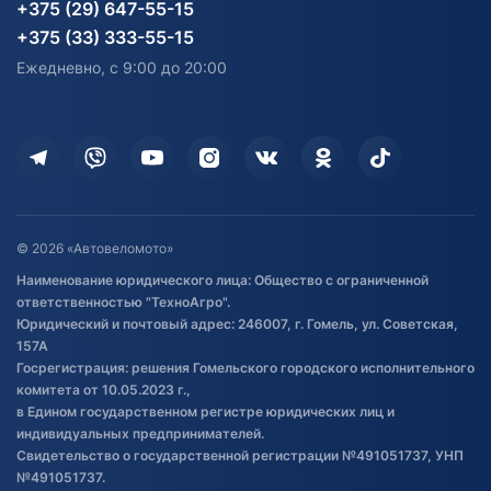
Карта сайта
Информация до получения
Водный транспорт
Агротехника
+375 (29) 647-55-15
согласия на обработку
Электротранспорт
Электротранспорт
+375 (33) 333-55-15
персональных данных
Активный отдых и спорт
Лодочные моторные
Ежедневно, с 9:00 до 20:00
Доставка
Здоровье
Оплата
Для дома
Кредит и рассрочка
Дополнительные услуги
Гарантия и возврат
Оставить отзыв
Договор публичной оферты
© 2026 «Автовеломото»
Правила публикации отзывов о
Наименование юридического лица: Общество с ограниченной
товаре
ответственностью "ТехноАгро".
Обработка файлов cookie
Юридический и почтовый адрес: 246007, г. Гомель, ул. Советская,
Постановка транспорта на учет
157А
Госрегистрация: решения Гомельского городского исполнительного
Обновления в ЭПТС 2024
комитета от 10.05.2023 г.,
в Едином государственном регистре юридических лиц и
индивидуальных предпринимателей.
Свидетельство о государственной регистрации №491051737, УНП
№491051737.