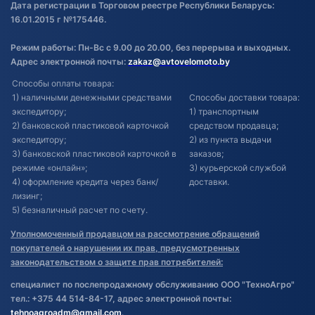
Дата регистрации в Торговом реестре Республики Беларусь:
16.01.2015 г №175446.
Режим работы: Пн-Вс с 9.00 до 20.00, без перерыва и выходных.
Адрес электронной почты:
zakaz@avtovelomoto.by
Способы оплаты товара:
1) наличными денежными средствами
Способы доставки товара:
экспедитору;
1) транспортным
2) банковской пластиковой карточкой
средством продавца;
экспедитору;
2) из пункта выдачи
3) банковской пластиковой карточкой в
заказов;
режиме «онлайн»;
3) курьерской службой
4) оформление кредита через банк/
доставки.
лизинг;
5) безналичный расчет по счету.
Уполномоченный продавцом на рассмотрение обращений
покупателей о нарушении их прав, предусмотренных
законодательством о защите прав потребителей:
специалист по послепродажному обслуживанию ООО "ТехноАгро"
тел.: +375 44 514-84-17, адрес электронной почты:
tehnoagroadm@gmail.com
.