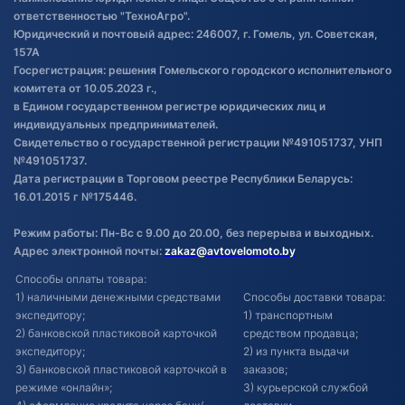
товаре
ответственностью "ТехноАгро".
Обработка файлов cookie
Юридический и почтовый адрес: 246007, г. Гомель, ул. Советская,
Постановка транспорта на учет
157А
Госрегистрация: решения Гомельского городского исполнительного
Обновления в ЭПТС 2024
комитета от 10.05.2023 г.,
в Едином государственном регистре юридических лиц и
индивидуальных предпринимателей.
Свидетельство о государственной регистрации №491051737, УНП
№491051737.
Дата регистрации в Торговом реестре Республики Беларусь:
16.01.2015 г №175446.
Режим работы: Пн-Вс с 9.00 до 20.00, без перерыва и выходных.
Адрес электронной почты:
zakaz@avtovelomoto.by
Способы оплаты товара:
1) наличными денежными средствами
Способы доставки товара:
экспедитору;
1) транспортным
2) банковской пластиковой карточкой
средством продавца;
экспедитору;
2) из пункта выдачи
3) банковской пластиковой карточкой в
заказов;
режиме «онлайн»;
3) курьерской службой