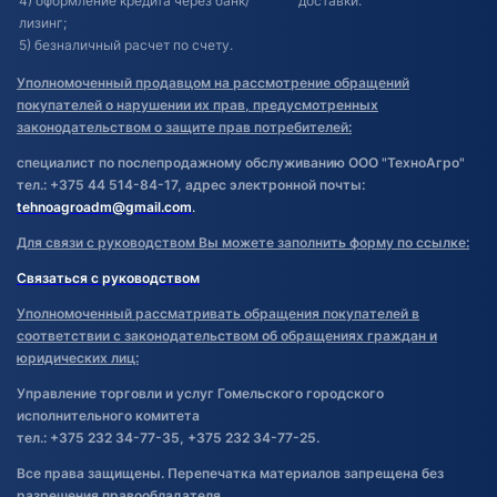
4) оформление кредита через банк/
доставки.
лизинг;
5) безналичный расчет по счету.
Уполномоченный продавцом на рассмотрение обращений
покупателей о нарушении их прав, предусмотренных
законодательством о защите прав потребителей:
специалист по послепродажному обслуживанию ООО "ТехноАгро"
тел.: +375 44 514-84-17, адрес электронной почты:
tehnoagroadm@gmail.com
.
Для связи с руководством Вы можете заполнить форму по ссылке:
Связаться с руководством
Уполномоченный рассматривать обращения покупателей в
соответствии с законодательством об обращениях граждан и
юридических лиц:
Управление торговли и услуг Гомельского городского
исполнительного комитета
тел.: +375 232 34-77-35, +375 232 34-77-25.
Все права защищены. Перепечатка материалов запрещена без
разрешения правообладателя.